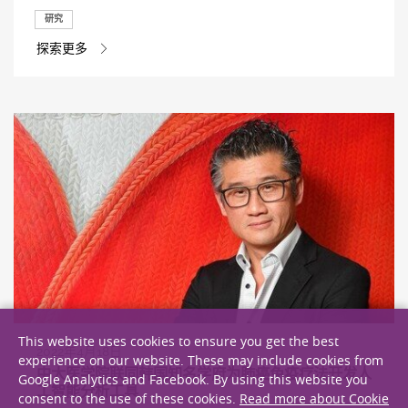
研究
探索更多
This website uses cookies to ensure you get the best
2022年4月18日
experience on our website. These may include cookies from
中大医学院联同韩国知名学府为肺癌免疫疗法开发人
Google Analytics and Facebook. By using this website you
工智能分析工具
consent to the use of these cookies.
Read more about Cookie