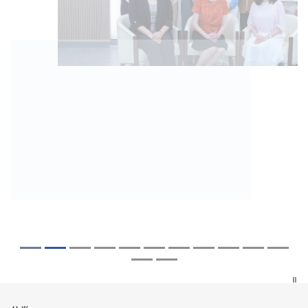
2026年8月5日
2026年7月27日
2026年7月10日
2026年7月10日
2026年7月7日
2026年6月29日
2026年6月22日
2026年6月17日
2026年6月10日
2026年6月5日
2026年6月2日
2026年5月19日
2026年5月14日
中大「环球医学」连续13年全港收生之冠
中大成立崭新 ITECH医疗科技评估平台 推
中大研发「AI-OCT」系统助测糖尿黄斑水
中大黄秀娟教授获颁中国工程界最高荣誉
中大新设「香港中文大学凤凰奖学金」嘉
中大全新一站式PGT-Plus方案 精准辨识
中大发现青光眼治疗新靶点 小鼠实验证实
中大成功拆解肝癌免疫治疗耐药性机制 揭
中大与多名全球专家共同牵头跨国肺癌研
中大教授陈重娥获颁「清野裕杰出领袖
中大汇聚逾200位区域专家 探讨私人医疗
中大张源津医生成首位亚洲研究员 荣获国
中大取得「从实验室到临床应用」研究突
囊括12名文凭试满分考生 占学医状元六成
动健康经济分析及价值医疗
肿 假阳性转介个案锐减六成 缩短患者轮
「光华工程科技奖」 成为今届医药衞生领
许公开试状元 鼓励学医状元走出课堂放眼
传统检测中复杂基因异常「盲点」 降低人
可恢复七成视力 有助开创崭新神经保护疗
一种免疫细胞具「除废喂食」新功能助癌
究 逾半晚期ALK阳性肺癌病人七年无恶化
奖」 成为本港首名学者荣膺亚洲糖尿病教
保险如何推动全民健康覆盖
际泌尿科权威奖项John K. Lattimer 讲座
破 初步证实GLP-1药物可改善严重中风康
中大医科续为尖子首选 文凭试考生占学额
候诊症时间
域唯一香港学者
世界 装备21世纪妙手仁医
工受孕流产及异常妊娠风险
法
细胞耐药性
因特定基因异常而引起的肺癌有望变成
研最高荣誉
奖
复情况
七成
「慢性病」 患者可与病共存
探索更多
探索更多
探索更多
探索更多
探索更多
探索更多
探索更多
探索更多
探索更多
探索更多
探索更多
探索更多
探索更多