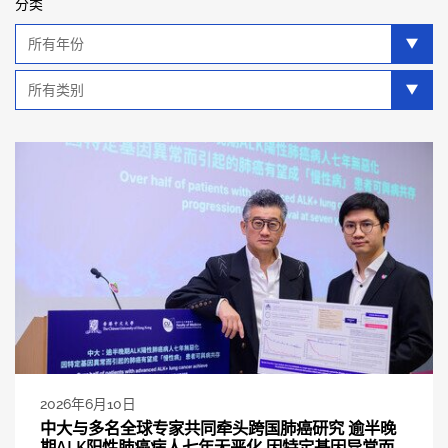
分类
年
分
类
类
别
分
类
2026年6月10日
中大与多名全球专家共同牵头跨国肺癌研究 逾半晚
期ALK阳性肺癌病人七年无恶化 因特定基因异常而