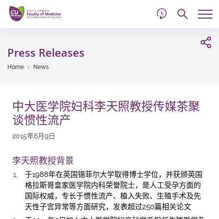
d
Skip
Searc
to
Tog
main
me
Start
content
main
Press Releases
content
Home
News
中大医学院妇科李天照教授传媒茶聚
谈惯性流产
2015年6月9日
李天照教授背景
于1988年在英国锡菲尔大学取得博士学位，并获颁英国
格拉斯哥皇家医学院内科荣誉院士，是人工受孕方面的
国际权威，专长于惯性流产、植入失败、生殖手术及先
天性子宫异常等方面研究，发表超过250篇相关论文