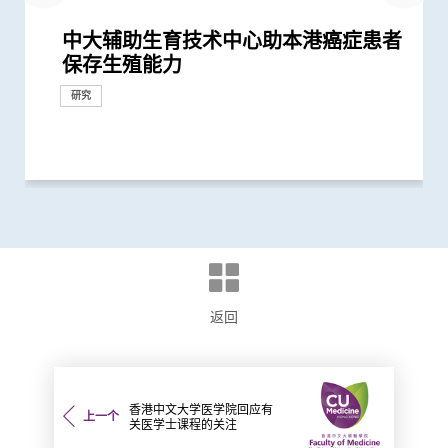
中大辅助生育技术中心助本港癌症患者
中大医学院与海外外科专家联合建议
中大证新冠婴孩患者粪便带病毒 可成
中大全基因组测序技术为惯性流产夫妇
中大推全球首项运用「单细胞基因技
中大进行全球首项大型青少年流行病学
中大医学院研「前列腺动脉栓塞术」治
中大筛查发现每三名社区长者就有一人
中大推行香港儿童眼疾普查研究计划
中大及威院共同引入超新科技3D医学
中大提倡结合房颤筛查及药物教育 助
保存生殖能力
新冠患者将手术延后七星期以减低死亡
隐形传播者 成立新冠病毒检测中心 致
作更精准的遗传病因检测及诊断
术」检测卵子质素研究 破解卵子老化
统计 发现滥用冰毒会引致下尿路症状
前列腺肥大 9成病人经新法治疗后可正
患脑小血管病 藉世界中风日呼吁及早
影像系统 辐射量较传统X光减少逾九成
长者减低中风风险
临床服务
风险
力为婴幼儿作粪便检测
及女性不育之谜
常排尿
预防
研究
研究
临床服务
临床服务
临床服务
国际合作
研究
研究
临床服务
临床服务
返回
香港中文大学医学院回应有
上一个
关医学士课程的关注