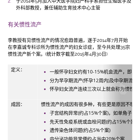
于2014年5月加入中大医学院妇产科学系担任生殖医学及
外科部教授，兼任辅助生育技术中心主管
有关惯性流产
李教授有见惯性流产的情况愈趋普遍，遂于2014年7月开始
在李嘉诚专科诊所为惯性流产的妇女诊症，至今共处理35宗
惯性流产新个案。(统计数字截至2015年4月30日)
定义：
一般怀孕妇女约有10-15%机会流产，即是
分为早孕期流产(怀孕12周内)及中孕期流产
怀孕妇女流产连续三次以上就会称为惯性流
成因：
惯性流产的成因有很多种，有些更是原因不明，
子宫结构异常(约占15%个案)，如单角子
先天性免疫系统或血栓问题(约占15%个案
遗传染色体问题(约占5%个案)
内分泌功能异常便约占当中20%个案