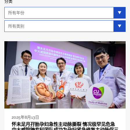
分类
年
分
类
类
别
分
类
2025年8月13日
怀未足月孖胎孕妇急性主动脉撕裂 情况极罕见危急
中大威院跨专科团队成功为孕妇紧急修复主动脉保三