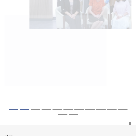
2026年7月27日
2026年8月5日
2026年7月10日
2026年7月10日
2026年7月7日
2026年6月29日
2026年6月22日
2026年6月17日
2026年6月10日
2026年6月5日
2026年6月2日
2026年5月19日
2026年5月14日
中大成立崭新 ITECH医疗科技评估平台 推
中大「环球医学」连续13年全港收生之冠
中大研发「AI-OCT」系统助测糖尿黄斑水
中大黄秀娟教授获颁中国工程界最高荣誉
中大新设「香港中文大学凤凰奖学金」嘉
中大全新一站式PGT-Plus方案 精准辨识
中大发现青光眼治疗新靶点 小鼠实验证实
中大成功拆解肝癌免疫治疗耐药性机制 揭
中大与多名全球专家共同牵头跨国肺癌研
中大教授陈重娥获颁「清野裕杰出领袖
中大汇聚逾200位区域专家 探讨私人医疗
中大张源津医生成首位亚洲研究员 荣获国
中大取得「从实验室到临床应用」研究突
动健康经济分析及价值医疗
囊括12名文凭试满分考生 占学医状元六成
肿 假阳性转介个案锐减六成 缩短患者轮
「光华工程科技奖」 成为今届医药衞生领
许公开试状元 鼓励学医状元走出课堂放眼
传统检测中复杂基因异常「盲点」 降低人
可恢复七成视力 有助开创崭新神经保护疗
一种免疫细胞具「除废喂食」新功能助癌
究 逾半晚期ALK阳性肺癌病人七年无恶化
奖」 成为本港首名学者荣膺亚洲糖尿病教
保险如何推动全民健康覆盖
际泌尿科权威奖项John K. Lattimer 讲座
破 初步证实GLP-1药物可改善严重中风康
中大医科续为尖子首选 文凭试考生占学额
候诊症时间
域唯一香港学者
世界 装备21世纪妙手仁医
工受孕流产及异常妊娠风险
法
细胞耐药性
因特定基因异常而引起的肺癌有望变成
研最高荣誉
奖
复情况
七成
「慢性病」 患者可与病共存
探索更多
探索更多
探索更多
探索更多
探索更多
探索更多
探索更多
探索更多
探索更多
探索更多
探索更多
探索更多