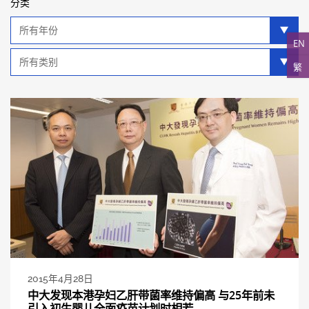
分类
年
分
EN
类
类
繁
别
分
类
2015年4月28日
中大发现本港孕妇乙肝带菌率维持偏高 与25年前未
引入初生婴儿全面疫苗计划时相若