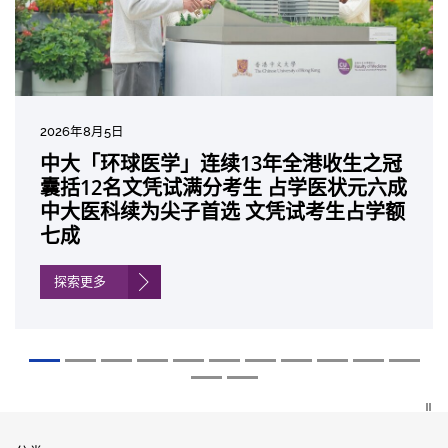
2026年8月5日
2026年7月27日
2026年7月10日
2026年7月10日
2026年7月7日
2026年6月29日
2026年6月22日
2026年6月17日
2026年6月10日
2026年6月5日
2026年6月2日
2026年5月19日
2026年5月14日
中大「环球医学」连续13年全港收生之冠
中大成立崭新 ITECH医疗科技评估平台 推
中大研发「AI-OCT」系统助测糖尿黄斑水
中大黄秀娟教授获颁中国工程界最高荣誉
中大新设「香港中文大学凤凰奖学金」嘉
中大全新一站式PGT-Plus方案 精准辨识
中大发现青光眼治疗新靶点 小鼠实验证实
中大成功拆解肝癌免疫治疗耐药性机制 揭
中大与多名全球专家共同牵头跨国肺癌研
中大教授陈重娥获颁「清野裕杰出领袖
中大汇聚逾200位区域专家 探讨私人医疗
中大张源津医生成首位亚洲研究员 荣获国
中大取得「从实验室到临床应用」研究突
囊括12名文凭试满分考生 占学医状元六成
动健康经济分析及价值医疗
肿 假阳性转介个案锐减六成 缩短患者轮
「光华工程科技奖」 成为今届医药衞生领
许公开试状元 鼓励学医状元走出课堂放眼
传统检测中复杂基因异常「盲点」 降低人
可恢复七成视力 有助开创崭新神经保护疗
一种免疫细胞具「除废喂食」新功能助癌
究 逾半晚期ALK阳性肺癌病人七年无恶化
奖」 成为本港首名学者荣膺亚洲糖尿病教
保险如何推动全民健康覆盖
际泌尿科权威奖项John K. Lattimer 讲座
破 初步证实GLP-1药物可改善严重中风康
中大医科续为尖子首选 文凭试考生占学额
候诊症时间
域唯一香港学者
世界 装备21世纪妙手仁医
工受孕流产及异常妊娠风险
法
细胞耐药性
因特定基因异常而引起的肺癌有望变成
研最高荣誉
奖
复情况
七成
「慢性病」 患者可与病共存
探索更多
探索更多
探索更多
探索更多
探索更多
探索更多
探索更多
探索更多
探索更多
探索更多
探索更多
探索更多
探索更多