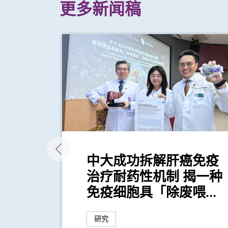
更多新闻稿
镜治
中大成功拆解肝癌免疫
治疗耐药性机制 揭一种
免疫细胞具「除废喂...
研究