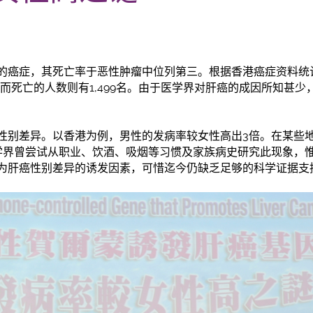
的癌症，其死亡率于恶性肿瘤中位列第三。根据香港癌症资料统计
肝癌而死亡的人数则有1,499名。由于医学界对肝癌的成因所知甚
性别差异。以香港为例，男性的发病率较女性高出3倍。在某些
学界曾尝试从职业、饮酒、吸烟等习惯及家族病史研究此现象，
为肝癌性别差异的诱发因素，可惜迄今仍缺乏足够的科学证据支