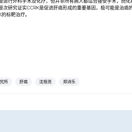
是进行外科手术及化疗，但并非所有病人都适合接受手术，而化
是次研究证实CCRK是促进肝癌形成的重要基因，极可能是治癌
K的标靶治疗。
究所
肝癌
沈祖尧
郑诗乐