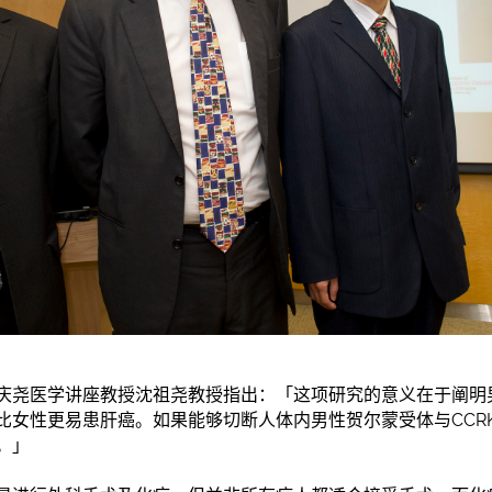
庆尧医学讲座教授沈祖尧教授指出：「这项研究的意义在于阐明
比女性更易患肝癌。如果能够切断人体内男性贺尔蒙受体与CCR
。」