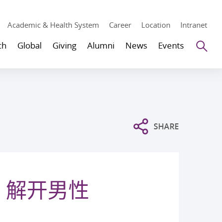
Academic & Health System
Career
Location
Intranet
Se
ch
Global
Giving
Alumni
News
Events
SHARE
 解开男性