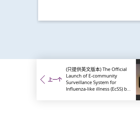
(只提供英文版本) The Official
Launch of E-community
上一个
Surveillance System for
Influenza-like illness (EcSS) by
CUHK