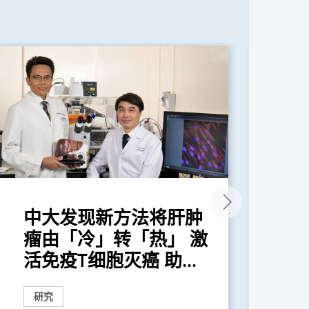
中大发现新方法将肝肿
中
瘤由「冷」转「热」 激
征
活免疫T细胞灭癌 助...
癌
研究
研