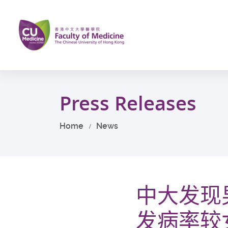
Skip
to
main
content
Start
main
Press Releases
content
Home
News
中大发现
发病率较