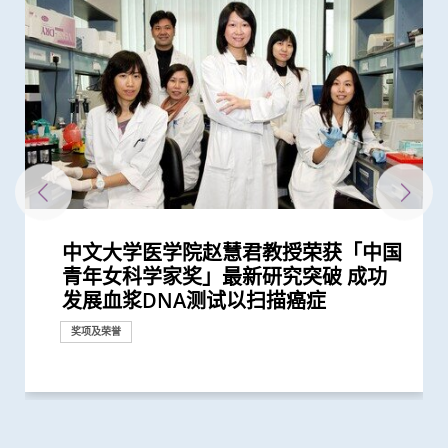
中文大学医学院赵慧君教授荣获「中国
中大医学院三位学者荣膺「2020年全球
中大率先推出无创性唐氏综合症产前诊
中大全球首次揭示CD4+ Treg细胞启动
中大发现抗病毒药新研发靶点 可应用
中大卢煜明教授获颁首届腾冲科学大奖
中大卢煜明教授获选中国科学院院士
中大卢煜明教授获颁有「美国最高荣誉
中大研究显示第三剂疫苗是高危群组抵
中大研究显示订立标准的实验设置有助
中大医学院卢煜明教授成史上首名生物
中大医学院卢煜明教授荣获有「科学界
「全球20位顶尖转化研究科学家」 中
中大卢煜明教授再度获选「全球20位顶
中大完成二万人「血浆DNA」鼻咽癌筛
中大卢煜明教授获颁首届「未来科学大
中大再获夏约书孤儿症基金会支持新生
开创无创性产前检查 中大卢煜明教授
青年女科学家奖」最新研究突破 成功
20位顶尖转化研究科学家」 卢煜明教
断服务 革命性研究成果推展至香港及
心脏再生机制 为心脏修复治疗带来新
於对抗多种病毒感染
生物医学科学奖」之称的「拉斯克奖」
抗新冠病毒感染的关键
确保新冠病毒核酸检测表现
学科「皇家奖章」华人得主
奥斯卡」之称的「科学突破奖」
大占二席 唯一上榜香港学府 卢煜明教
尖转化研究科学家」
查研究 大幅推前癌症发现期数
奖」 从事产前检测研究逾廿载 「科
儿筛查服务 新增「先天性肾上腺皮质
膺选美国国家科学院院士
奖项及荣誉
奖项及荣誉
发展血浆DNA测试以扫描癌症
授连续五年获选
美国
靶点
授连续第三年获选
学是我生命中不可分割的一部分」
增生症」检测
研究
奖项及荣誉
研究
研究
奖项及荣誉
奖项及荣誉
奖项及荣誉
研究
奖项及荣誉
奖项及荣誉
奖项及荣誉
研究
研究
奖项及荣誉
奖项及荣誉
捐款