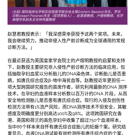
(左起) 国际临床化学和实验室医学联合会主席Graham Beastall先生、罗氏
诊断Joseph Pasarelli先生（奖项赞助人）、赵慧君教授、卢煜明教授、化学
病理学系前系主任林伟基教授
赵慧君教授表示：「我深感荣幸获授予这两个奖项。未来，
我会继续努力，推动非侵入性产前诊断成为全球通用的常规
诊断方法。」
在最近获选为英国皇家学会院士的卢煜明教授的启蒙和支持
下，赵教授主要研究非入侵性产前诊断方法的临床应用，包
括抽取孕妇血浆以分析胎儿的DNA染色体，诊断胎儿是否患
病，如唐氏综合症及β-地中海贫血等。赵教授近年更担任一
项大型跨国研究报告的首席作者，研究利用最新的DNA 测序
技术，在孕妇的血液样本分析数以百万计的DNA 片段，从而
安全地检测胎儿是否患有唐氏综合症。现行的入侵及创伤性
检测方法带有1%流产风险，而DNA测序技术不但安全，其敏
感度及明确度更分别高达100%及98%。这项跨国研究在香
港、英国和荷兰的高危孕妇中收集了超过750个血液样本，
当中86个样本来自怀有唐氏综合症胎儿的妊娠个案。研究结
果显示，血液DNA测试能有效检测所有唐氏综合症的个案，