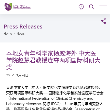
d
Skip
Searc
to
Tog
main
me
Start
content
main
Press Releases
content
Home
News
本地女青年科学家扬威海外 中大医
学院赵慧君教授连夺两项国际科研大
奖
2011年7月14日
香港中文大学（中大）医学院化学病理学系赵慧君教授最近
荣获两项国际科研大奖──国际临床化学和实验室医学联合会
（International Federation of Clinical Chemistry and
Laboratory Medicine, 简称 IFCC）「2011年度青年研究新人
奖」及英国临床生物化学系讲座教授协会（Association of