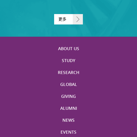
更多
ABOUT US
STUDY
RESEARCH
GLOBAL
GIVING
ALUMNI
NEWS
EVENTS