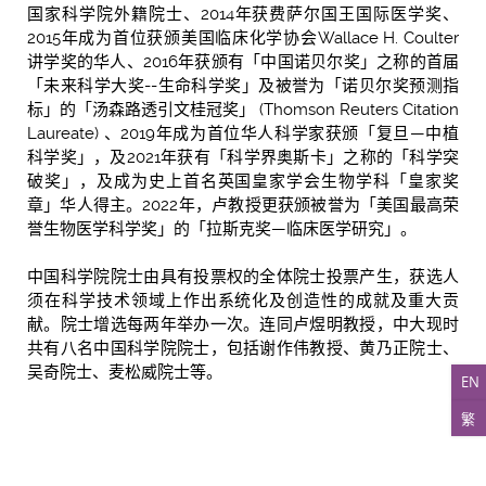
国家科学院外籍院士、2014年获费萨尔国王国际医学奖、
2015年成为首位获颁美国临床化学协会Wallace H. Coulter
讲学奖的华人、2016年获颁有「中国诺贝尔奖」之称的首届
「未来科学大奖--生命科学奖」及被誉为「诺贝尔奖预测指
标」的「汤森路透引文桂冠奖」 (Thomson Reuters Citation
Laureate) 、2019年成为首位华人科学家获颁「复旦—中植
科学奖」，及2021年获有「科学界奥斯卡」之称的「科学突
破奖」，及成为史上首名英国皇家学会生物学科「皇家奖
章」华人得主。2022年，卢教授更获颁被誉为「美国最高荣
誉生物医学科学奖」的「拉斯克奖—临床医学研究」。
中国科学院院士由具有投票权的全体院士投票产生，获选人
须在科学技术领域上作出系统化及创造性的成就及重大贡
献。院士增选每两年举办一次。连同卢煜明教授，中大现时
共有八名中国科学院院士，包括谢作伟教授、黄乃正院士、
吴奇院士、麦松威院士等。
EN
繁