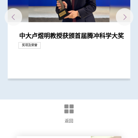
中大卢煜明教授获颁首届腾冲科学大奖
中大卢煜明教授获颁有「美国最高荣誉
中大医学院卢煜明教授成史上首名生物
中大医学院卢煜明教授荣获有「科学界
中大卢煜明教授再度获选「全球20位顶
中大卢煜明教授获颁首届「未来科学大
开创无创性产前检查 中大卢煜明教授
中大率先推出无创性唐氏综合症产前诊
中大校长卢煜明教授与医学院院长赵伟
中大医学院与正大天晴签署合作框架协
中大医学院获李嘉诚基金会捐赠亚洲首
中大研究证实「血浆DNA」筛查能侦测
中大医学院三位学者荣膺「2020年全球
香港中文大学感谢李嘉诚先生及基金会
中大医学院两学者荣膺「2019年全球
「全球20位顶尖转化研究科学家」 中
中大研究获世界顶尖医学期刊推崇
中大医学院两教授齐获「药明康德生命
中大完成二万人「血浆DNA」鼻咽癌筛
中大卢煜明教授荣获被喻为诺贝尔奖预
中大卢煜明教授荣获有「中国诺贝尔」
中大卢煜明教授成世界首位华人获美国
卢煜明教授获国际奖项 表扬其在个人
基因解码成就「个人化医学」 未来医
中大卢煜明教授夺费萨尔国王国际医学
中大推全港大型「鼻咽癌血液测试研究
中文大学医学院赵慧君教授荣获「中国
本地女青年科学家扬威海外 中大医学
生物医学科学奖」之称的「拉斯克奖」
学科「皇家奖章」华人得主
奥斯卡」之称的「科学突破奖」
尖转化研究科学家」
奖」 从事产前检测研究逾廿载 「科
膺选美国国家科学院院士
断服务 革命性研究成果推展至香港及
仁教授获选为欧洲科学院外籍院士
议 紧密结合及发挥内地与香港医药创
台Histotripsy 2.0系统 共30名患者获
到早期没有病徵的鼻咽癌 并反映日后
20位顶尖转化研究科学家」 卢煜明教
捐助3千万港元提升中大李嘉诚健康科
20位顶尖转化研究科学家」 榜上唯一
大占二席 唯一上榜香港学府 卢煜明教
化学研究奖」
查研究 大幅推前癌症发现期数
测指标的「汤森路透引文桂冠奖」
之称的「未来科学大奖－生命科学奖」
临床化学协会Wallace H. Coulter讲学
化医学领域上杰出成就
学路前瞻：从科学研究到临床应用
奖
计划」 现招募二万名市民参与 冀有效
青年女科学家奖」最新研究突破 成功
院赵慧君教授连夺两项国际科研大奖
奖项及荣誉
奖项及荣誉
学是我生命中不可分割的一部分」
美国
新科研、人才培训、转化和产业优势
资助接受组织碎化技术治肝癌
患鼻咽癌风险
授连续五年获选
学研究所科研空间及设施
亚洲学府 卢煜明教授连续第四年获选
授连续第三年获选
奖
侦测早期患者
发展血浆DNA测试以扫描癌症
奖项及荣誉
奖项及荣誉
奖项及荣誉
奖项及荣誉
奖项及荣誉
奖项及荣誉
奖项及荣誉
研究
奖项及荣誉
奖项及荣誉
奖项及荣誉
研究
奖项及荣誉
奖项及荣誉
奖项及荣誉
研究
国际合作
捐款
研究
奖项及荣誉
捐款
奖项及荣誉
奖项及荣誉
奖项及荣誉
研究
奖项及荣誉
返回