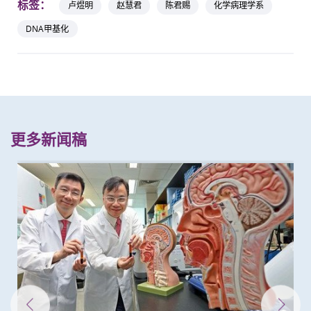
标签：
卢煜明
赵慧君
陈君赐
化学病理学系
DNA甲基化
更多新闻稿