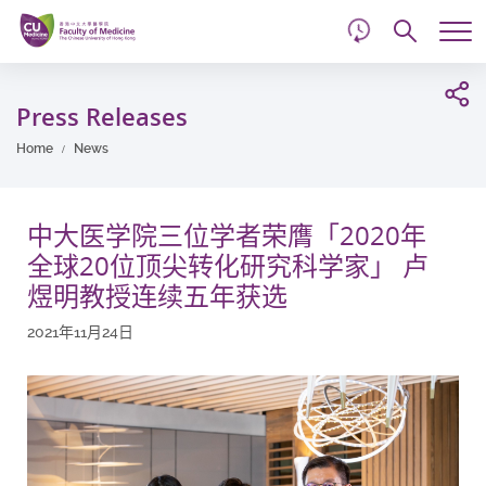
d
Skip
Searc
to
Tog
main
me
Start
content
main
Press Releases
content
Home
News
中大医学院三位学者荣膺「2020年
全球20位顶尖转化研究科学家」 卢
煜明教授连续五年获选
2021年11月24日