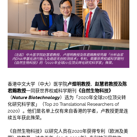
（左起）中大医学院赵慧君教授、卢煜明教授及陈君赐教授凭藉「分析血浆
内DNA甲基化进行胎儿及癌症无创检测技术」专利，荣膺世界权威科学期刊
《自然生物科技》的「2020年全球20位顶尖转化研究科学家」殊荣。
香港中文大学（中大）医学院
卢煜明教授
、
赵慧君教授及陈
君赐教授
一同获世界权威科学期刊
《自然生物科技》
（
Nature Biotechnology
）选为「2020年全球20位顶尖转
化研究科学家」（Top 20 Translational Researchers of
2020）。他们是名单上仅有来自香港的学者，卢教授更是连
续五年获此殊荣。
《自然生物科技》以研究人员在2020年获得专利（欧洲及美