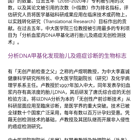
国）的数量、过去五年（2016-2020年）专利被引用的次
数，以及其论文被引用的次数（H指数）作为排名指标，评
估研究人员将医学基础科研成果应用在临床技术或药物上，
以实践转化研究（Translational Research）目标作出的贡
献。在过去五年，中大医学院三位教授被引用最多的专利项
目为「分析血浆内DNA甲基化进行胎儿及癌症无创检测技
术」。
分析DNA甲基化发现胎儿及癌症诊断的生物标志
有「无创产前检查之父」之称的卢煜明教授，为中大李嘉诚
健康科学研究所所长、中大医学院副院长（研究）及化学病
理学系系主任。卢教授於1997年加入中大，同年发表孕妇血
浆内存有高浓度的胎儿DNA，其后研发了唐氏综合症的无创
检验方法，将以DNA分析为本的「无创性产前诊断技术」从
科研层面应用至臨床诊断，是医学界的重大突破。技术已被
全球数十个国家广泛采用，每年有数以百万计孕妇受惠。凭
藉无创检测技术的基础，卢教授及其团队继而开展非入侵性
的癌症检测研究。