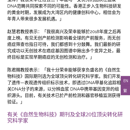
DNA范畴共同探索不同的可能性。香港正步入生物科技研发
的黄金时期，发展成为大湾区内的健康创科中心，相信会为
年青人带来很多发展机遇。」
赵慧君教授表示：「我很高兴及荣幸能够於2018年度之后再
度上榜。有见无创产前检测影响着全球的产前服务，而无创
癌症筛查也指日可待，我们都感到十分鼓舞。我们最新的研
究成功以无创技术在癌症基因图谱中揪出多个变异之处，最
终目标是实现早期癌症的无创检测和治疗。」
陈君赐教授表示：「我十分荣幸能够获享负盛名的《自然生
物科技》国际期刊选为全球顶尖转化研究科学家。我们开发
EN
了遗传—表观遗传组织标示技术，即透过DNA甲基化追踪相
关DNA分子的来源，以分辨血浆 DNA中携带基因变异的组
繁
织源头。目前，有关技术已於产前检测和器官移植监测获得
验证。」
有关《自然生物科技》期刊及全球20位顶尖转化研
究科学家