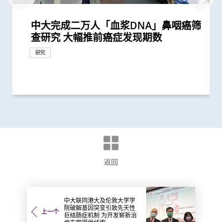
中大完成二万人「血浆DNA」鼻咽癌筛
中大医学院与正大天晴签署合作框架协
中大研究证实「血浆DNA」筛查能侦测
「全球20位顶尖转化研究科学家」 中
中大研究获世界顶尖医学期刊推崇
中大推全港大型「鼻咽癌血液测试研究
中文大学医学院赵慧君教授荣获「中国
中大率先推出无创性唐氏综合症产前诊
本地女青年科学家扬威海外 中大医学
中大全球首次揭示CD4+ Treg细胞启动
中大校长卢煜明教授与医学院院长赵伟
中大发现抗病毒药新研发靶点 可应用
中大成功识别「血浆EB病毒DNA」癌
中大医学院获李嘉诚基金会捐赠亚洲首
中大卢煜明教授获颁首届腾冲科学大奖
中大卢煜明教授获选中国科学院院士
中大卢煜明教授获颁有「美国最高荣誉
中大研究显示第三剂疫苗是高危群组抵
中大研究显示订立标准的实验设置有助
中大医学院卢煜明教授成史上首名生物
香港中文大学感谢李嘉诚先生及基金会
中大医学院两学者荣膺「2019年全球
中大医学院卢煜明教授荣获有「科学界
中大卢煜明教授再度获选「全球20位顶
中大医学院两教授齐获「药明康德生命
中大卢煜明教授获颁首届「未来科学大
中大卢煜明教授荣获被喻为诺贝尔奖预
中大卢煜明教授荣获有「中国诺贝尔」
中大再获夏约书孤儿症基金会支持新生
中大卢煜明教授成世界首位华人获美国
卢煜明教授获国际奖项 表扬其在个人
基因解码成就「个人化医学」 未来医
中大卢煜明教授夺费萨尔国王国际医学
开创无创性产前检查 中大卢煜明教授
查研究 大幅推前癌症发现期数
议 紧密结合及发挥内地与香港医药创
到早期没有病徵的鼻咽癌 并反映日后
大占二席 唯一上榜香港学府 卢煜明教
计划」 现招募二万名市民参与 冀有效
青年女科学家奖」最新研究突破 成功
断服务 革命性研究成果推展至香港及
院赵慧君教授连夺两项国际科研大奖
心脏再生机制 为心脏修复治疗带来新
仁教授获选为欧洲科学院外籍院士
於对抗多种病毒感染
症相关分子特徵 大幅提升鼻咽癌风险
台Histotripsy 2.0系统 共30名患者获
生物医学科学奖」之称的「拉斯克奖」
抗新冠病毒感染的关键
确保新冠病毒核酸检测表现
学科「皇家奖章」华人得主
捐助3千万港元提升中大李嘉诚健康科
20位顶尖转化研究科学家」 榜上唯一
奥斯卡」之称的「科学突破奖」
尖转化研究科学家」
化学研究奖」
奖」 从事产前检测研究逾廿载 「科
测指标的「汤森路透引文桂冠奖」
之称的「未来科学大奖－生命科学奖」
儿筛查服务 新增「先天性肾上腺皮质
临床化学协会Wallace H. Coulter讲学
化医学领域上杰出成就
学路前瞻：从科学研究到临床应用
奖
膺选美国国家科学院院士
奖项及荣誉
奖项及荣誉
奖项及荣誉
新科研、人才培训、转化和产业优势
患鼻咽癌风险
授连续第三年获选
侦测早期患者
发展血浆DNA测试以扫描癌症
美国
靶点
预测准确度
资助接受组织碎化技术治肝癌
学研究所科研空间及设施
亚洲学府 卢煜明教授连续第四年获选
学是我生命中不可分割的一部分」
增生症」检测
奖
研究
奖项及荣誉
奖项及荣誉
研究
奖项及荣誉
研究
研究
奖项及荣誉
奖项及荣誉
奖项及荣誉
奖项及荣誉
奖项及荣誉
奖项及荣誉
奖项及荣誉
研究
奖项及荣誉
奖项及荣誉
国际合作
研究
奖项及荣誉
研究
奖项及荣誉
研究
研究
研究
捐款
捐款
奖项及荣誉
奖项及荣誉
捐款
奖项及荣誉
返回
中大联同港大及伦敦大学学
院破解基因突变引致先天性
上一个
巨结肠症机制 为开发崭新治