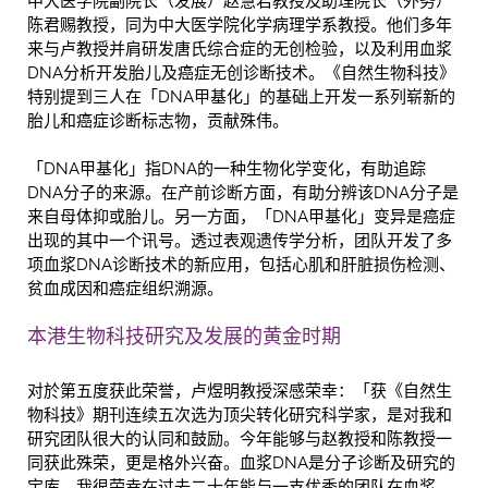
中大医学院副院长（发展）赵慧君教授及助理院长（外务）
陈君赐教授，同为中大医学院化学病理学系教授。他们多年
来与卢教授并肩研发唐氏综合症的无创检验，以及利用血浆
DNA分析开发胎儿及癌症无创诊断技术。《自然生物科技》
特别提到三人在「DNA甲基化」的基础上开发一系列崭新的
胎儿和癌症诊断标志物，贡献殊伟。
「DNA甲基化」指DNA的一种生物化学变化，有助追踪
DNA分子的来源。在产前诊断方面，有助分辨该DNA分子是
来自母体抑或胎儿。另一方面，「DNA甲基化」变异是癌症
出现的其中一个讯号。透过表观遗传学分析，团队开发了多
项血浆DNA诊断技术的新应用，包括心肌和肝脏损伤检测、
贫血成因和癌症组织溯源。
本港生物科技研究及发展的黄金时期
对於第五度获此荣誉，卢煜明教授深感荣幸：「获《自然生
物科技》期刊连续五次选为顶尖转化研究科学家，是对我和
研究团队很大的认同和鼓励。今年能够与赵教授和陈教授一
同获此殊荣，更是格外兴奋。血浆DNA是分子诊断及研究的
宝库，我很荣幸在过去二十年能与一支优秀的团队在血浆