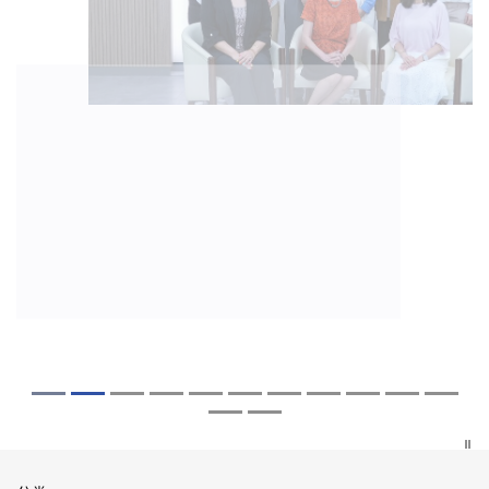
2026年8月5日
2026年7月27日
2026年7月10日
2026年7月10日
2026年7月7日
2026年6月29日
2026年6月22日
2026年6月17日
2026年6月10日
2026年6月5日
2026年6月2日
2026年5月19日
2026年5月14日
中大「环球医学」连续13年全港收生之冠
中大研发「AI-OCT」系统助测糖尿黄斑水
中大黄秀娟教授获颁中国工程界最高荣誉
中大新设「香港中文大学凤凰奖学金」嘉
中大全新一站式PGT-Plus方案 精准辨识
中大发现青光眼治疗新靶点 小鼠实验证实
中大成功拆解肝癌免疫治疗耐药性机制 揭
中大与多名全球专家共同牵头跨国肺癌研
中大教授陈重娥获颁「清野裕杰出领袖
中大汇聚逾200位区域专家 探讨私人医疗
中大张源津医生成首位亚洲研究员 荣获国
中大取得「从实验室到临床应用」研究突
中大成立崭新 ITECH医疗科技评估平台 推
囊括12名文凭试满分考生 占学医状元六成
肿 假阳性转介个案锐减六成 缩短患者轮
「光华工程科技奖」 成为今届医药衞生领
许公开试状元 鼓励学医状元走出课堂放眼
传统检测中复杂基因异常「盲点」 降低人
可恢复七成视力 有助开创崭新神经保护疗
一种免疫细胞具「除废喂食」新功能助癌
究 逾半晚期ALK阳性肺癌病人七年无恶化
奖」 成为本港首名学者荣膺亚洲糖尿病教
保险如何推动全民健康覆盖
际泌尿科权威奖项John K. Lattimer 讲座
破 初步证实GLP-1药物可改善严重中风康
动健康经济分析及价值医疗
中大医科续为尖子首选 文凭试考生占学额
候诊症时间
域唯一香港学者
世界 装备21世纪妙手仁医
工受孕流产及异常妊娠风险
法
细胞耐药性
因特定基因异常而引起的肺癌有望变成
研最高荣誉
奖
复情况
七成
「慢性病」 患者可与病共存
探索更多
探索更多
探索更多
探索更多
探索更多
探索更多
探索更多
探索更多
探索更多
探索更多
探索更多
探索更多
探索更多