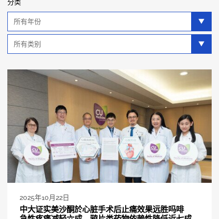
分类
年
分
类
类
别
分
类
2025年10月22日
中大证实美沙酮於心脏手术后止痛效果远胜吗啡
急性疼痛减轻六成 鸦片类药物依赖性降低近七成