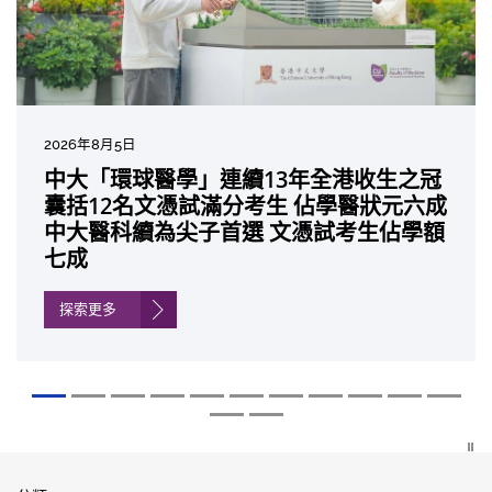
2026年8月5日
2026年7月27日
2026年7月10日
2026年7月10日
2026年7月7日
2026年6月29日
2026年6月22日
2026年6月17日
2026年6月10日
2026年6月5日
2026年6月2日
2026年5月19日
2026年5月14日
中大「環球醫學」連續13年全港收生之冠
中大成立嶄新 ITECH醫療科技評估平台 推
中大研發「AI-OCT」系統助測糖尿黃斑水
中大黃秀娟教授獲頒中國工程界最高榮譽
中大新設「香港中文大學鳳凰獎學金」嘉
中大全新一站式PGT-Plus方案 精準辨識
中大發現青光眼治療新靶點 小鼠實驗證實
中大成功拆解肝癌免疫治療耐藥性機制 揭
中大與多名全球專家共同牽頭跨國肺癌研
中大教授陳重娥獲頒「清野裕傑出領袖
中大匯聚逾200位區域專家 探討私人醫療
中大張源津醫生成首位亞洲研究員 榮獲國
中大取得「從實驗室到臨床應用」研究突
囊括12名文憑試滿分考生 佔學醫狀元六成
動健康經濟分析及價值醫療
腫 假陽性轉介個案銳減六成 縮短患者輪
「光華工程科技獎」 成為今屆醫藥衞生領
許公開試狀元 鼓勵學醫狀元走出課堂放眼
傳統檢測中複雜基因異常「盲點」 降低人
可恢復七成視力 有助開創嶄新神經保護療
一種免疫細胞具「除廢餵食」新功能助癌
究 逾半晚期ALK陽性肺癌病人七年無惡化
獎」 成為本港首名學者榮膺亞洲糖尿病教
保險如何推動全民健康覆蓋
際泌尿科權威獎項John K. Lattimer 講座
破 初步證實GLP-1藥物可改善嚴重中風康
中大醫科續為尖子首選 文憑試考生佔學額
候診症時間
域唯一香港學者
世界 裝備21世紀妙手仁醫
工受孕流產及異常妊娠風險
法
細胞耐藥性
因特定基因異常而引起的肺癌有望變成
研最高榮譽
獎
復情況
七成
「慢性病」 患者可與病共存
探索更多
探索更多
探索更多
探索更多
探索更多
探索更多
探索更多
探索更多
探索更多
探索更多
探索更多
探索更多
探索更多