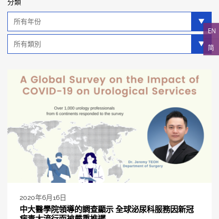
分類
年
分
EN
類
類
简
別
分
類
2020年6月16日
中大醫學院領導的調查顯示 全球泌尿科服務因新冠
病毒大流行而被嚴重推遲