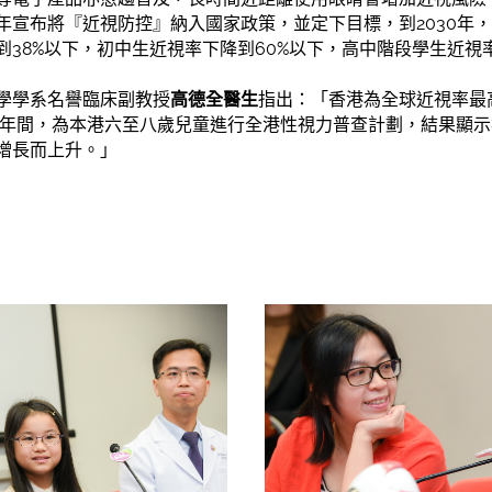
年宣布將『近視防控』納入國家政策，並定下目標，到2030年，
38%以下，初中生近視率下降到60%以下，高中階段學生近視
學學系名譽臨床副教授
高德全醫生
指出：「香港為全球近視率最
017年間，為本港六至八歲兒童進行全港性視力普查計劃，結果顯
增長而上升。」