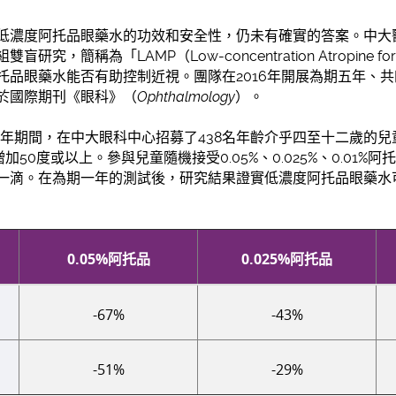
低濃度阿托品眼藥水的功效和安全性，仍未有確實的答案。中大
簡稱為「LAMP（Low-concentration Atropine for My
品眼藥水能否有助控制近視。團隊在2016年開展為期五年、共
於國際期刊《眼科》（
Ophthalmology
）。
017年期間，在中大眼科中心招募了438名年齡介乎四至十二歲的
加50度或以上。參與兒童隨機接受0.05%、0.025%、0.01
一滴。在為期一年的測試後，研究結果證實低濃度阿托品眼藥水
0.05%阿托品
0.025%阿托品
-67%
-43%
-51%
-29%