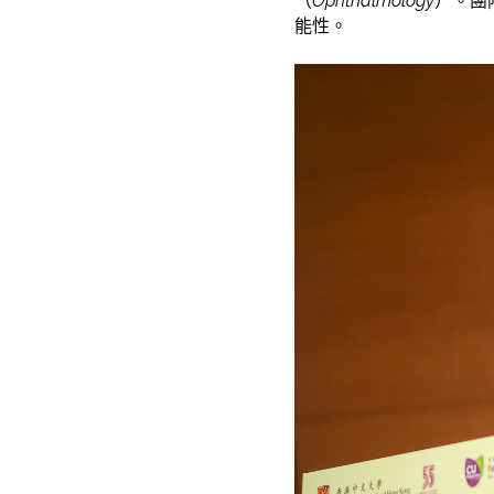
（
Ophthalmology
）。團
能性。