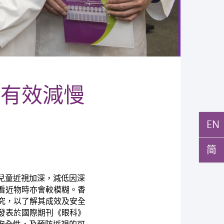
水有效減慢
EN
简
制兒童近視加深，減低因深
看近物時亦會較模糊。香
究，以了解其成效及安全
發表於國際期刊《眼科》