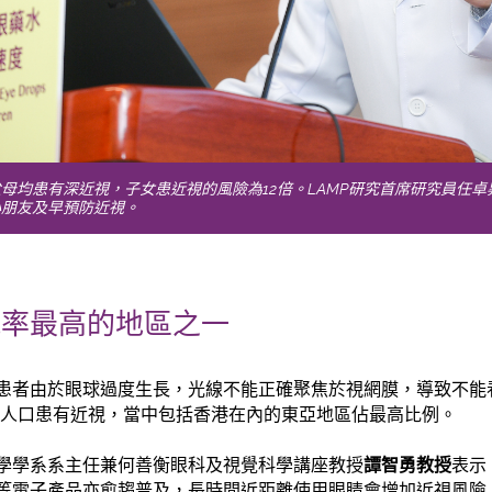
母均患有深近視，子女患近視的風險為12倍。LAMP研究首席研究員任
小朋友及早預防近視。
視率最高的地區之一
患者由於眼球過度生長，光線不能正確聚焦於視網膜，導致不能
一半人口患有近視，當中包括香港在內的東亞地區佔最高比例。
學學系系主任兼何善衡眼科及視覺科學講座教授
譚智勇教授
表示
等電子產品亦愈趨普及，長時間近距離使用眼睛會增加近視風險