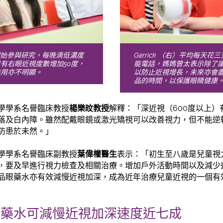
16年開始參與研究，每晚滴低濃度
Gerrick （右）平均每天
有右眼近視度數增加50度，
能電話，媽媽曾太表示除了讓
作用亦不明顯。
以防止近視增長，未來亦會
品的時間，以保護眼睛健康
學學系名譽臨床教授
楊樂旼教授
解釋：「深近視（600度以上
落及白內障。雖然配戴眼鏡或激光矯視可以改善視力，但不能逆
防患於未然。」
學學系名譽臨床副教授
葉偉權醫生
表示：「初生至八歲是兒童視
，要及早進行視力檢查及相關治療。增加戶外活動時間以及減少
品眼藥水亦有效減慢近視加深，成為近年治療兒童近視的一個有
眼藥水可減慢近視加深速度近七成