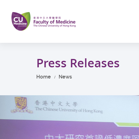
Skip
to
main
content
Start
main
Press Releases
content
Home
News