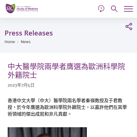
d
Skip
Searc
to
Tog
main
me
Start
content
main
Press Releases
content
Home
News
中大醫學院兩學者膺選為歐洲科學院
外籍院士
2023年7月5日
香港中文大學（中大）醫學院兩名學者秦嶺教授及于君教
授，於今年膺選為歐洲科學院外籍院士，以嘉許他們在其學
術領域的傑出成就和非凡貢獻。