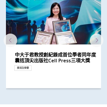
中大于君教授創紀錄成首位學者同年度
中大研究發現咽峽炎鏈球菌可引致胃癌
中大醫學院于君教授成今年唯一來自本
于君教授榮獲中國工程科學界最高榮譽
中大嶄新技術 以糞便細菌基因偵測大
中大醫學院訂立亞洲首個「三維骨質量
中大研究發現非酒精性脂肪肝誘發肝癌
中大醫學院兩教授齊獲「藥明康德生命
中大四科研項目榮獲國家教育部高等學
囊括頂尖出版社Cell Press三項大獎
港學府的學者 獲頒「吳階平—保羅．
獎項
腸癌及瘜肉復發 靈敏度逾九成
標準值」有助及早診斷骨質疏鬆及預防
的關鍵致癌基因
化學研究獎」
校科學研究優秀成果獎 為本港院校之
研究
楊森醫學藥學獎」
骨折
冠
獎項及榮譽
獎項及榮譽
研究
研究
獎項及榮譽
獎項及榮譽
研究
獎項及榮譽