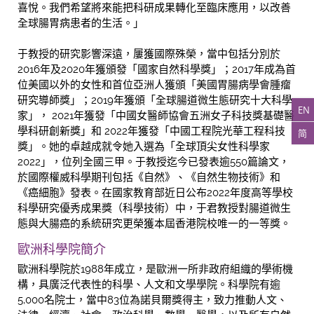
喜悅。我們希望將來能把科研成果轉化至臨床應用，以改善
全球腸胃病患者的生活。」
于教授的研究影響深遠，屢獲國際殊榮，當中包括分別於
2016年及2020年獲頒發「國家自然科學獎」；2017年成為首
位美國以外的女性和首位亞洲人獲頒「美國胃腸病學會腫瘤
研究導師獎」；2019年獲頒「全球腸道微生態研究十大科學
EN
家」， 2021年獲發「中國女醫師協會五洲女子科技獎基礎醫
學科研創新獎」和 2022年獲發「中國工程院光華工程科技
简
獎」。她的卓越成就令她入選為「全球頂尖女性科學家
2022」，位列全國三甲。于教授迄今已發表逾550篇論文，
於國際權威科學期刊包括《自然》、《自然生物技術》和
《癌細胞》發表。在國家教育部近日公布2022年度高等學校
科學研究優秀成果獎（科學技術）中，于君教授對腸道微生
態與大腸癌的系統研究更榮獲本屆香港院校唯一的一等獎。
歐洲科學院簡介
歐洲科學院於1988年成立，是歐洲一所非政府組織的學術機
構，具廣泛代表性的科學、人文和文學學院。科學院有逾
5,000名院士，當中83位為諾貝爾獎得主，致力推動人文、