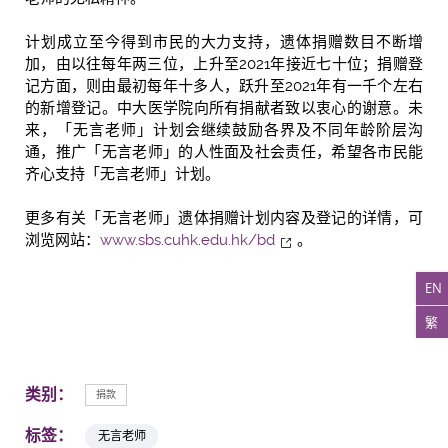
计划成立至今得到市民的大力支持，遗体捐赠数目不断增
加，由以往每年两三位，上升至2021年接近七十位；捐赠登
记方面，则由最初每年十多人，跃升至2021年有一千个左右
的新增登记。中大医学院向所有捐献者致以衷心的谢意。未
来，「无言老师」计划会继续鼓励各界及不同年龄阶层沟
通，推广「无言老师」的人性面及社会责任，希望各市民能
齐心支持「无言老师」计划。
更多有关「无言老师」遗体捐赠计划内容及登记的详情，可
浏览网站：
www.sbs.cuhk.edu.hk/bd
。
EN
繁
类别：
捐款
标签：
无言老师