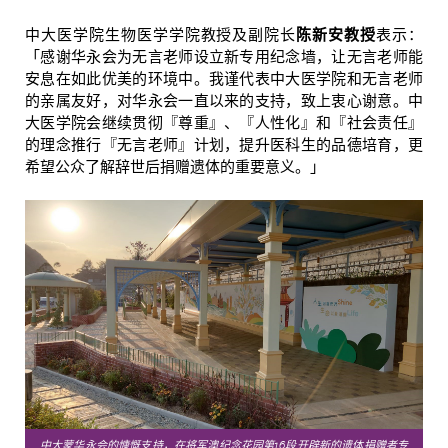
中大医学院生物医学学院教授及副院长
陈新安教授
表示：
「感谢华永会为无言老师设立新专用纪念墙，让无言老师能
安息在如此优美的环境中。我谨代表中大医学院和无言老师
的亲属友好，对华永会一直以来的支持，致上衷心谢意。中
大医学院会继续贯彻『尊重』、『人性化』和『社会责任』
的理念推行『无言老师』计划，提升医科生的品德培育，更
希望公众了解辞世后捐赠遗体的重要意义。」
中大蒙华永会的慷慨支持，在将军澳纪念花园第16段开辟新的遗体捐赠者专