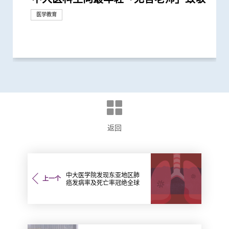
备 加强解剖学及外科医生培训
仪式向遗体捐赠者的无私精神致敬
医学教育
捐款
医学教育
返回
中大医学院发现东亚地区肺
上一个
癌发病率及死亡率冠绝全球