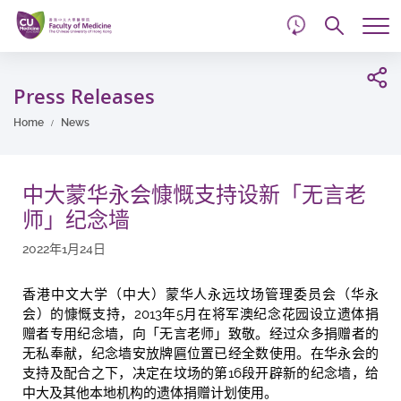
d
Skip
Searc
to
Tog
main
me
Start
content
main
Press Releases
content
Home
News
中大蒙华永会慷慨支持设新「无言老
师」纪念墙
2022年1月24日
香港中文大学（中大）蒙华人永远坟场管理委员会（华永
会）的慷慨支持，2013年5月在将军澳纪念花园设立遗体捐
赠者专用纪念墙，向「无言老师」致敬。经过众多捐赠者的
无私奉献，纪念墙安放牌匾位置已经全数使用。在华永会的
支持及配合之下，决定在坟场的第16段开辟新的纪念墙，给
中大及其他本地机构的遗体捐赠计划使用。