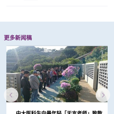
更多新闻稿
中大医科生向最年轻「无言老师」致敬
中大医学院获华永会捐款增置解剖室设
中大医学院举办首次「无言老师」撒灰