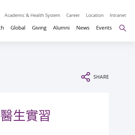
Academic & Health System
Career
Location
Intranet
Se
ch
Global
Giving
Alumni
News
Events
SHARE
外醫生實習