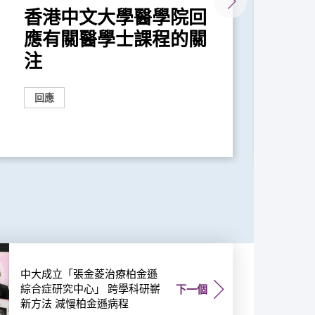
香港中文大學醫學院回
香
應有關醫學士課程的關
應
注
注
回應
回
中大成立「張金菱治療柏金遜
綜合症研究中心」 跨學科研嶄
下一個
新方法 減慢柏金遜病程