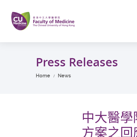
Skip
to
main
content
Start
main
Press Releases
content
Home
News
中大醫學
方案之回