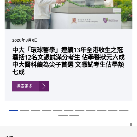
2026年8月5日
2026年7月27日
2026年7月10日
2026年7月10日
2026年7月7日
2026年6月29日
2026年6月22日
2026年6月17日
2026年6月10日
2026年6月5日
2026年6月2日
2026年5月19日
2026年5月14日
中大「環球醫學」連續13年全港收生之冠
中大成立嶄新 ITECH醫療科技評估平台 推
中大研發「AI-OCT」系統助測糖尿黃斑水
中大黃秀娟教授獲頒中國工程界最高榮譽
中大新設「香港中文大學鳳凰獎學金」嘉
中大全新一站式PGT-Plus方案 精準辨識
中大發現青光眼治療新靶點 小鼠實驗證實
中大成功拆解肝癌免疫治療耐藥性機制 揭
中大與多名全球專家共同牽頭跨國肺癌研
中大教授陳重娥獲頒「清野裕傑出領袖
中大匯聚逾200位區域專家 探討私人醫療
中大張源津醫生成首位亞洲研究員 榮獲國
中大取得「從實驗室到臨床應用」研究突
囊括12名文憑試滿分考生 佔學醫狀元六成
動健康經濟分析及價值醫療
腫 假陽性轉介個案銳減六成 縮短患者輪
「光華工程科技獎」 成為今屆醫藥衞生領
許公開試狀元 鼓勵學醫狀元走出課堂放眼
傳統檢測中複雜基因異常「盲點」 降低人
可恢復七成視力 有助開創嶄新神經保護療
一種免疫細胞具「除廢餵食」新功能助癌
究 逾半晚期ALK陽性肺癌病人七年無惡化
獎」 成為本港首名學者榮膺亞洲糖尿病教
保險如何推動全民健康覆蓋
際泌尿科權威獎項John K. Lattimer 講座
破 初步證實GLP-1藥物可改善嚴重中風康
中大醫科續為尖子首選 文憑試考生佔學額
候診症時間
域唯一香港學者
世界 裝備21世紀妙手仁醫
工受孕流產及異常妊娠風險
法
細胞耐藥性
因特定基因異常而引起的肺癌有望變成
研最高榮譽
獎
復情況
七成
「慢性病」 患者可與病共存
探索更多
探索更多
探索更多
探索更多
探索更多
探索更多
探索更多
探索更多
探索更多
探索更多
探索更多
探索更多
探索更多