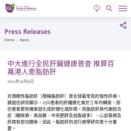
d
Skip
Searc
to
Tog
main
me
Start
content
main
Press Releases
content
Home
News
中大進行全民肝臟健康普查 推算百
萬港人患脂肪肝
2011年12月9日
非酒精性脂肪肝（簡稱脂肪肝）是全球最常見的慢性肝病。
據過往研究顯示，25%患者的肝纖維化會於三年內轉差，部
份患者更有機會惡化成肝硬化或肝癌。而脂肪肝與代謝綜合
症（糖尿病、高血壓、中央肥胖及血脂過多）、心血管病及
肝癌有密切關係。因此，脂肪肝的流行病學研究是十分重
要。