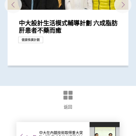
中大設計生活模式輔導計劃 六成脂肪
中大發現脂肪肝患者患大腸瘜肉機會較
中大研究發現每5名糖尿病患者中 1人
中大最新研究揭示本港每年逾十萬非酒
中大調查指丙型肝炎隱性高 近九成患
中大制訂肝癌風險評估指數 準確預測
逾四分一成年港人患有脂肪肝 情況不
中大發現乙肝表面抗原定量 能助乙肝
中大研究揭示脂肪肝問題不是肥胖人士
中大四科研項目榮獲國家教育部高等學
抗病毒治療能預防肝癌復發 中大代表
中大與法大學合作研究 成功為肥胖人
中大與內地學者領導全球首個由中國學
中大發現調整生活方式的介入治療方案
中大研究揭示乙肝藥「富馬酸替諾福
中大研究發現乙肝康復者的嚴重肝病併
中大研究顯示新冠肺炎患者常見有肝臟
中大研究發現非酒精性脂肪肝誘發肝癌
中大研究揭乙肝康復者仍存罹患肝癌風
中大三名學者獲頒本年度裘槎基金會優
肝患者不藥而癒
高
因脂肪肝引致嚴重肝纖維化或肝硬化
精性脂肪肝新症
者不自覺 傳統治療過程雖艱巨 籲患者
乙肝病人的肝癌風險
容忽視 中大首推無創肝脂肪檢查 助患
患者有效預測合適的停藥時間
獨有
校科學研究優秀成果獎 為本港院校之
香港擬定亞太區慢性乙肝治療指引
士進行無創肝纖維化檢查
者主理的《刺針》癌症委員會報告 預
可減輕近七成愛滋病病毒感染者的代謝
韋」增長者骨折風險
發症風險會隨時間下降 唯仍須注意患
受損問題 建議監測患者肝功能 及早發
的關鍵致癌基因
險
秀科研者獎
勿放棄
者及早診斷
冠
計2050年肝癌患者翻倍 六成肝癌病...
性脂肪肝病情
肝癌風險 建議接受長期肝癌監測
現病情惡化
健康推廣計劃
研究
研究
研究
研究
研究
研究
研究
研究
研究
研究
研究
獎項及榮譽
研究
研究
獎項及榮譽
研究
研究
研究
研究
返回
中大在內鏡技術取得重大突