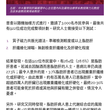
左起：中大醫學院肝臟護理中心主任暨內科及藥物治療學系教授陳力元教授
及該系副教授黃煒燊教授。
普查以隨機抽樣方式進行，邀請了3,000名市民參與，最後共
有922位成功完成整項計劃。研究人士需接受以下測試：
質子磁力共振光譜法– 準確檢測輕度或以上脂肪肝
肝纖維化掃瞄– 無創檢查肝纖維化及肝硬化程度
結果發現，在這922位市民當中，有264位（28.6%）是脂肪
肝患者。若減去因酗酒而患脂肪肝的人士，患病比率仍高達
27.3%；最令人意外的是，3.7%脂肪肝患者已出現嚴重肝纖維
化或肝硬化。由此推算，約有百萬名港人已患脂肪肝，當中
超過四萬人的肝臟已出現嚴重纖維化或肝硬化，最終20-30%
患者可能會死於肝癌或其他與肝臟有關之併發症，情況令人
憂慮。
另外，研究又同時發現，脂肪肝病人患上代謝綜合症的風險
較高。有47%的脂肪肝患者同時擁有一種或以上的代謝綜合