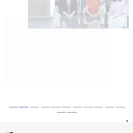
2026年8月5日
2026年7月27日
2026年7月10日
2026年7月10日
2026年7月7日
2026年6月29日
2026年6月22日
2026年6月17日
2026年6月10日
2026年6月5日
2026年6月2日
2026年5月19日
2026年5月14日
中大「環球醫學」連續13年全港收生之冠
中大研發「AI-OCT」系統助測糖尿黃斑水
中大黃秀娟教授獲頒中國工程界最高榮譽
中大新設「香港中文大學鳳凰獎學金」嘉
中大全新一站式PGT-Plus方案 精準辨識
中大發現青光眼治療新靶點 小鼠實驗證實
中大成功拆解肝癌免疫治療耐藥性機制 揭
中大與多名全球專家共同牽頭跨國肺癌研
中大教授陳重娥獲頒「清野裕傑出領袖
中大匯聚逾200位區域專家 探討私人醫療
中大張源津醫生成首位亞洲研究員 榮獲國
中大取得「從實驗室到臨床應用」研究突
中大成立嶄新 ITECH醫療科技評估平台 推
囊括12名文憑試滿分考生 佔學醫狀元六成
腫 假陽性轉介個案銳減六成 縮短患者輪
「光華工程科技獎」 成為今屆醫藥衞生領
許公開試狀元 鼓勵學醫狀元走出課堂放眼
傳統檢測中複雜基因異常「盲點」 降低人
可恢復七成視力 有助開創嶄新神經保護療
一種免疫細胞具「除廢餵食」新功能助癌
究 逾半晚期ALK陽性肺癌病人七年無惡化
獎」 成為本港首名學者榮膺亞洲糖尿病教
保險如何推動全民健康覆蓋
際泌尿科權威獎項John K. Lattimer 講座
破 初步證實GLP-1藥物可改善嚴重中風康
動健康經濟分析及價值醫療
中大醫科續為尖子首選 文憑試考生佔學額
候診症時間
域唯一香港學者
世界 裝備21世紀妙手仁醫
工受孕流產及異常妊娠風險
法
細胞耐藥性
因特定基因異常而引起的肺癌有望變成
研最高榮譽
獎
復情況
七成
「慢性病」 患者可與病共存
探索更多
探索更多
探索更多
探索更多
探索更多
探索更多
探索更多
探索更多
探索更多
探索更多
探索更多
探索更多
探索更多