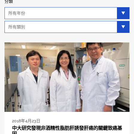
分類
年
分
類
類
別
分
類
2018年4月23日
中大研究發現非酒精性脂肪肝誘發肝癌的關鍵致癌基
因