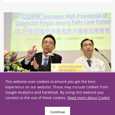
2011年8月4日
This website uses cookies to ensure you get the best
中大發現脂肪肝患者患大腸瘜肉機會較高
experience on our website. These may include cookies from
Google Analytics and Facebook. By using this website you
研究
consent to the use of these cookies.
Read more about Cookie
探索更多
Continue