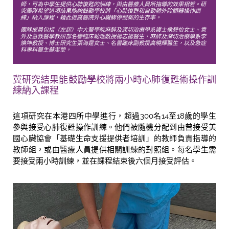
師，可為中學生提供心肺復甦的訓練，與由醫療人員所指導的效果相若。研
究團隊希望這項結果能夠鼓勵學校將「心肺復甦和自動體外除顫器操作訓
練」納入課程，藉此提高醫院外心臟驟停個案的生存率。
團隊成員包括（左起）中大醫學院麻醉及深切治療學系護士侯碧怡女士、意
外及急救醫學教研部名譽臨床助理教授楊志揚醫生、麻醉及深切治療學系李
煥坤教授、博士研究生張海霆女士、名譽臨床副教授高曉輝醫生，以及急症
科專科醫生蘇潔瑩。
冀研究結果能鼓勵學校將兩小時心肺復甦術操作訓
練納入課程
這項研究在本港四所中學進行，超過300名14至18歲的學生
參與接受心肺復甦操作訓練。他們被隨機分配到由曾接受美
國心臟協會「基礎生命支援提供者培訓」的教師負責指導的
教師組，或由醫療人員提供相關訓練的對照組。每名學生需
要接受兩小時訓練，並在課程結束後六個月接受評估。