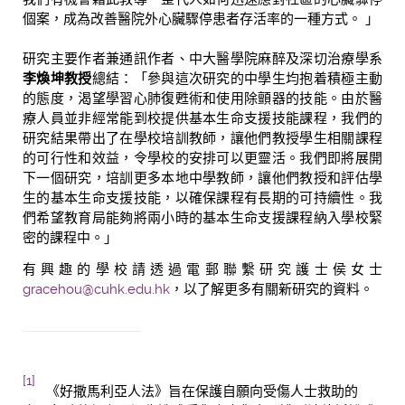
個案，成為改善醫院外心臟驟停患者存活率的一種方式。 」
研究主要作者兼通訊作者、中大醫學院麻醉及深切治療學系
李煥坤教授
總結：「參與這次研究的中學生均抱着積極主動
的態度，渴望學習心肺復甦術和使用除顫器的技能。由於醫
療人員並非經常能到校提供基本生命支援技能課程，我們的
研究結果帶出了在學校培訓教師，讓他們教授學生相關課程
的可行性和效益，令學校的安排可以更靈活。我們即將展開
下一個研究，培訓更多本地中學教師，讓他們教授和評估學
生的基本生命支援技能，以確保課程有長期的可持續性。我
們希望教育局能夠將兩小時的基本生命支援課程納入學校緊
密的課程中。」
有興趣的學校請透過電郵聯繫研究護士侯女士
gracehou@cuhk.edu.hk
，以了解更多有關新研究的資料。
[1]
《好撒馬利亞人法》旨在保護自願向受傷人士救助的