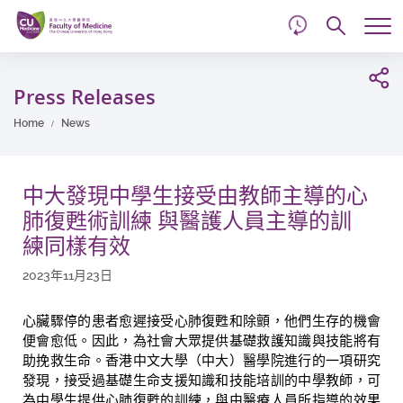
d
Skip
Searc
to
Tog
main
me
Start
content
main
Press Releases
content
Home
News
中大發現中學生接受由教師主導的心
肺復甦術訓練 與醫護人員主導的訓
練同樣有效
2023年11月23日
心臟驟停的患者愈遲接受心肺復甦和除顫，他們生存的機會
便會愈低。因此，為社會大眾提供基礎救護知識與技能將有
助挽救生命。香港中文大學（中大）醫學院進行的一項研究
發現，接受過基礎生命支援知識和技能培訓的中學教師，可
為中學生提供心肺復甦的訓練，與由醫療人員所指導的效果