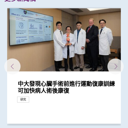
中大發現心臟手術前進行運動復康訓練
中大證實美沙酮於心臟手術後止痛效果
懷未足月孖胎孕婦急性主動脈撕裂 情
中大發現本港每四宗成人死亡個案中一
中大醫學院與海外外科專家聯合建議
中大發現嚴重睡眠窒息症未經治療患者
中大促請單車使用者佩戴頭盔及其他防
可加快病人術後康復
遠勝嗎啡 急性疼痛減輕六成 鴉片
況極罕見危急 中大威院跨專科團隊成
宗與敗血症相關 成人敗血症發病率與
新冠患者將手術延後七星期以減低死亡
手術後較易出現心血管問題 籲手術前
護措施 以減輕意外引致的腦創傷
類藥物依賴性降低近七成
功為孕婦緊急修復主動脈保三命
死亡率過去十年持續增加
風險
進行睡眠窒息症評估以減風險
研究
研究
研究
臨床服務
研究
國際合作
研究