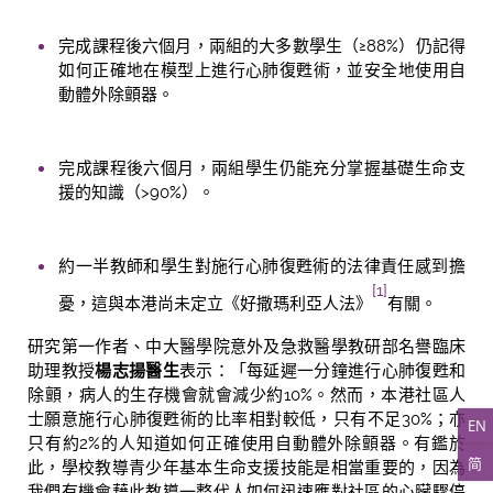
完成課程後六個月，兩組的大多數學生（≥88%）仍記得
如何正確地在模型上進行心肺復甦術，並安全地使用自
動體外除顫器。
完成課程後六個月，兩組學生仍能充分掌握基礎生命支
援的知識（>90%）。
約一半教師和學生對施行心肺復甦術的法律責任感到擔
[1]
憂，這與本港尚未定立《好撒瑪利亞人法》
有關。
研究第一作者、中大醫學院意外及急救醫學教研部名譽臨床
助理教授
楊志揚醫生
表示：「每延遲一分鐘進行心肺復甦和
除顫，病人的生存機會就會減少約10%。然而，本港社區人
士願意施行心肺復甦術的比率相對較低，只有不足30%；亦
EN
只有約2%的人知道如何正確使用自動體外除顫器。有鑑於
简
此，學校教導青少年基本生命支援技能是相當重要的，因為
我們有機會藉此教導一整代人如何迅速應對社區的心臟驟停