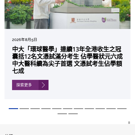
2026年8月5日
2026年7月27日
2026年7月10日
2026年7月10日
2026年7月7日
2026年6月29日
2026年6月22日
2026年6月17日
2026年6月10日
2026年6月5日
2026年6月2日
2026年5月19日
2026年5月14日
中大「環球醫學」連續13年全港收生之冠
中大成立嶄新 ITECH醫療科技評估平台 推
中大研發「AI-OCT」系統助測糖尿黃斑水
中大黃秀娟教授獲頒中國工程界最高榮譽
中大新設「香港中文大學鳳凰獎學金」嘉
中大全新一站式PGT-Plus方案 精準辨識
中大發現青光眼治療新靶點 小鼠實驗證實
中大成功拆解肝癌免疫治療耐藥性機制 揭
中大與多名全球專家共同牽頭跨國肺癌研
中大教授陳重娥獲頒「清野裕傑出領袖
中大匯聚逾200位區域專家 探討私人醫療
中大張源津醫生成首位亞洲研究員 榮獲國
中大取得「從實驗室到臨床應用」研究突
囊括12名文憑試滿分考生 佔學醫狀元六成
動健康經濟分析及價值醫療
腫 假陽性轉介個案銳減六成 縮短患者輪
「光華工程科技獎」 成為今屆醫藥衞生領
許公開試狀元 鼓勵學醫狀元走出課堂放眼
傳統檢測中複雜基因異常「盲點」 降低人
可恢復七成視力 有助開創嶄新神經保護療
一種免疫細胞具「除廢餵食」新功能助癌
究 逾半晚期ALK陽性肺癌病人七年無惡化
獎」 成為本港首名學者榮膺亞洲糖尿病教
保險如何推動全民健康覆蓋
際泌尿科權威獎項John K. Lattimer 講座
破 初步證實GLP-1藥物可改善嚴重中風康
中大醫科續為尖子首選 文憑試考生佔學額
候診症時間
域唯一香港學者
世界 裝備21世紀妙手仁醫
工受孕流產及異常妊娠風險
法
細胞耐藥性
因特定基因異常而引起的肺癌有望變成
研最高榮譽
獎
復情況
七成
「慢性病」 患者可與病共存
探索更多
探索更多
探索更多
探索更多
探索更多
探索更多
探索更多
探索更多
探索更多
探索更多
探索更多
探索更多
探索更多