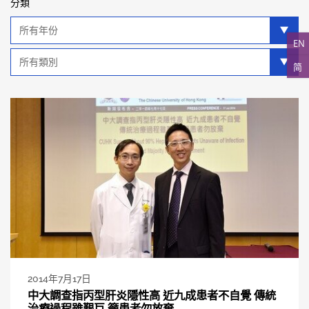
分類
年
分
EN
類
類
简
別
分
類
2014年7月17日
中大調查指丙型肝炎隱性高 近九成患者不自覺 傳統
治療過程雖艱巨 籲患者勿放棄