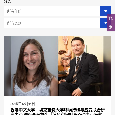
分类
年
分
EN
类
类
别
繁
分
类
2018年12月11日
香港中文大学 – 埃克塞特大学环境持续与应变联合研
究中心 进行亚洲首个「蓝色空间对身心健康」研究