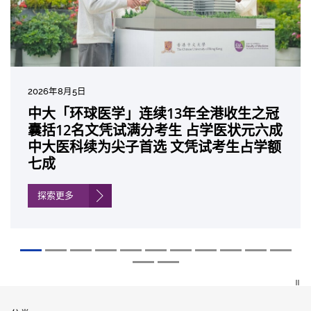
2026年8月5日
2026年7月27日
2026年7月10日
2026年7月10日
2026年7月7日
2026年6月29日
2026年6月22日
2026年6月17日
2026年6月10日
2026年6月5日
2026年6月2日
2026年5月19日
2026年5月14日
中大「环球医学」连续13年全港收生之冠
中大成立崭新 ITECH医疗科技评估平台 推
中大研发「AI-OCT」系统助测糖尿黄斑水
中大黄秀娟教授获颁中国工程界最高荣誉
中大新设「香港中文大学凤凰奖学金」嘉
中大全新一站式PGT-Plus方案 精准辨识
中大发现青光眼治疗新靶点 小鼠实验证实
中大成功拆解肝癌免疫治疗耐药性机制 揭
中大与多名全球专家共同牵头跨国肺癌研
中大教授陈重娥获颁「清野裕杰出领袖
中大汇聚逾200位区域专家 探讨私人医疗
中大张源津医生成首位亚洲研究员 荣获国
中大取得「从实验室到临床应用」研究突
囊括12名文凭试满分考生 占学医状元六成
动健康经济分析及价值医疗
肿 假阳性转介个案锐减六成 缩短患者轮
「光华工程科技奖」 成为今届医药衞生领
许公开试状元 鼓励学医状元走出课堂放眼
传统检测中复杂基因异常「盲点」 降低人
可恢复七成视力 有助开创崭新神经保护疗
一种免疫细胞具「除废喂食」新功能助癌
究 逾半晚期ALK阳性肺癌病人七年无恶化
奖」 成为本港首名学者荣膺亚洲糖尿病教
保险如何推动全民健康覆盖
际泌尿科权威奖项John K. Lattimer 讲座
破 初步证实GLP-1药物可改善严重中风康
中大医科续为尖子首选 文凭试考生占学额
候诊症时间
域唯一香港学者
世界 装备21世纪妙手仁医
工受孕流产及异常妊娠风险
法
细胞耐药性
因特定基因异常而引起的肺癌有望变成
研最高荣誉
奖
复情况
七成
「慢性病」 患者可与病共存
探索更多
探索更多
探索更多
探索更多
探索更多
探索更多
探索更多
探索更多
探索更多
探索更多
探索更多
探索更多
探索更多