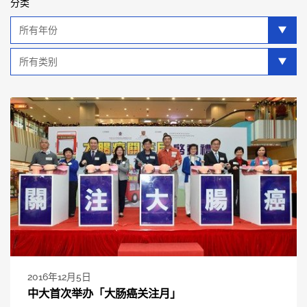
分类
年
分
类
类
别
分
类
2016年12月5日
中大首次举办「大肠癌关注月」