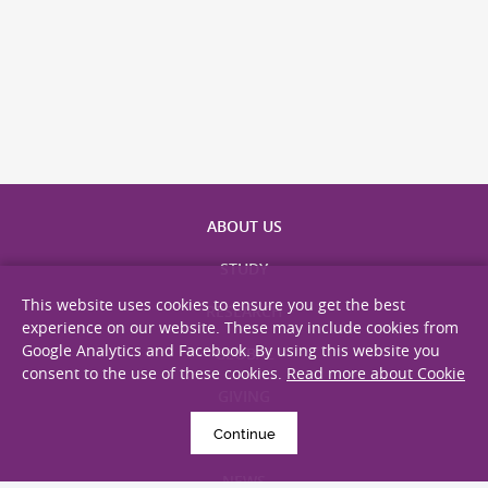
ABOUT US
STUDY
This website uses cookies to ensure you get the best
RESEARCH
experience on our website. These may include cookies from
Google Analytics and Facebook. By using this website you
GLOBAL
consent to the use of these cookies.
Read more about Cookie
GIVING
Continue
ALUMNI
NEWS