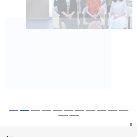
2026年7月27日
2026年8月5日
2026年7月10日
2026年7月10日
2026年7月7日
2026年6月29日
2026年6月22日
2026年6月17日
2026年6月10日
2026年6月5日
2026年6月2日
2026年5月19日
2026年5月14日
中大成立崭新 ITECH医疗科技评估平台 推
中大「环球医学」连续13年全港收生之冠
中大研发「AI-OCT」系统助测糖尿黄斑水
中大黄秀娟教授获颁中国工程界最高荣誉
中大新设「香港中文大学凤凰奖学金」嘉
中大全新一站式PGT-Plus方案 精准辨识
中大发现青光眼治疗新靶点 小鼠实验证实
中大成功拆解肝癌免疫治疗耐药性机制 揭
中大与多名全球专家共同牵头跨国肺癌研
中大教授陈重娥获颁「清野裕杰出领袖
中大汇聚逾200位区域专家 探讨私人医疗
中大张源津医生成首位亚洲研究员 荣获国
中大取得「从实验室到临床应用」研究突
动健康经济分析及价值医疗
囊括12名文凭试满分考生 占学医状元六成
肿 假阳性转介个案锐减六成 缩短患者轮
「光华工程科技奖」 成为今届医药衞生领
许公开试状元 鼓励学医状元走出课堂放眼
传统检测中复杂基因异常「盲点」 降低人
可恢复七成视力 有助开创崭新神经保护疗
一种免疫细胞具「除废喂食」新功能助癌
究 逾半晚期ALK阳性肺癌病人七年无恶化
奖」 成为本港首名学者荣膺亚洲糖尿病教
保险如何推动全民健康覆盖
际泌尿科权威奖项John K. Lattimer 讲座
破 初步证实GLP-1药物可改善严重中风康
中大医科续为尖子首选 文凭试考生占学额
候诊症时间
域唯一香港学者
世界 装备21世纪妙手仁医
工受孕流产及异常妊娠风险
法
细胞耐药性
因特定基因异常而引起的肺癌有望变成
研最高荣誉
奖
复情况
七成
「慢性病」 患者可与病共存
探索更多
探索更多
探索更多
探索更多
探索更多
探索更多
探索更多
探索更多
探索更多
探索更多
探索更多
探索更多