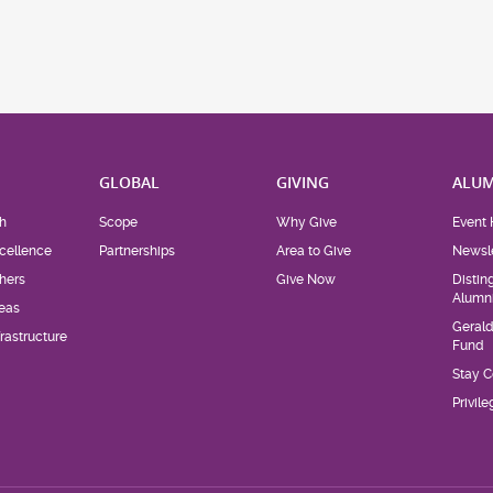
H
GLOBAL
GIVING
ALUM
h
Scope
Why Give
Event 
cellence
Partnerships
Area to Give
Newsle
hers
Give Now
Distin
Alumn
eas
Geral
rastructure
Fund
Stay 
Privil