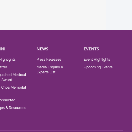
NI
NEWS
EVENTS
Highlights
Press Releases
Event Highlights
tter
Media Enquiry &
Upcoming Events
Experts List
guished Medical
i Award
d Choa Memorial
Connected
eges & Resources