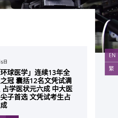
EN
月5日
月10日
7日
月10日
月10日
月7日
月29日
繁
环球医学」连续13年全
与多名全球专家共同牵头跨
月22日
月17日
月5日
月2日
月19日
月14日
中大成立崭新 ITECH医疗科技
发「AI-OCT」系统助测
黄秀娟教授获颁中国工程界
新设「香港中文大学凤凰奖
新一站式PGT-Plus方案
之冠 囊括12名文凭试满
研究 逾半晚期ALK阳性
现青光眼治疗新靶点 小
成功拆解肝癌免疫治疗耐药
教授陈重娥获颁「清野裕杰
聚逾200位区域专家 探讨
张源津医生成首位亚洲研究
取得「从实验室到临床应
评估平台 推动健康经济分析及
斑水肿 假阳性转介个案
荣誉「光华工程科技奖」
嘉许公开试状元 鼓励学
辨识传统检测中复杂基因异
 占学医状元六成 中大医
人七年无恶化 因特定基
证实可恢复七成视力 有
 揭一种免疫细胞具「除
奖」 成为本港首名学者
医疗保险如何推动全民健康
获国际泌尿科权威奖项
究突破 初步证实GLP-1
价值医疗
成 缩短患者轮候诊症时
今届医药衞生领域唯一香港
走出课堂放眼世界 装备
点」 降低人工受孕流产
尖子首选 文凭试考生占
常而引起的肺癌有望变成
创崭新神经保护疗法
食」新功能助癌细胞耐药性
亚洲糖尿病教研最高荣誉
K. Lattimer 讲座奖
可改善严重中风康复情况
纪妙手仁医
常妊娠风险
七成
病」 患者可与病共存
多
多
多
多
多
多