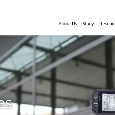
About Us
Study
Resear
es