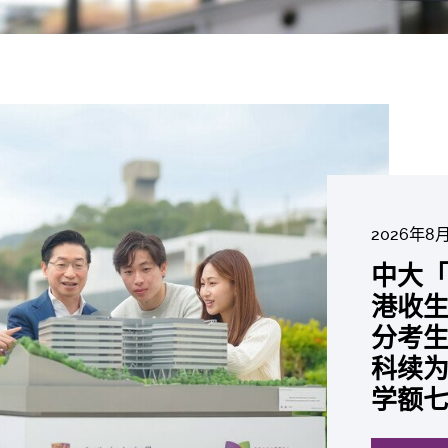
2026年8
2026年6
2026年7月2
2026年7
2026年7
2026年7
2026年6
中大「
中大
2026年6
2026年6
2026年6
2026年6
2026年5
2026年5
中大研
中大
中大
中大全
港收生
国肺癌
中大发
中大
中大
中大汇
中大
中大
糖尿黄
最高
学金」
精准
分考生
肺癌病
鼠实验
性机制
出领袖
私人
员 荣
用」研
锐减六
成为
医状元
常「盲
科续为
因异
助开
废喂
荣膺
覆盖
John 
药物
间
学者
21世
及异
学额
「慢性
探索更
探索更
探索更
探索更
探索更
探索更