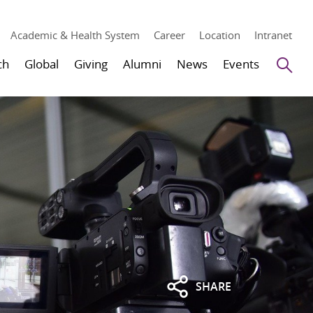
Academic & Health System
Career
Location
Intranet
Se
ch
Global
Giving
Alumni
News
Events
SHARE