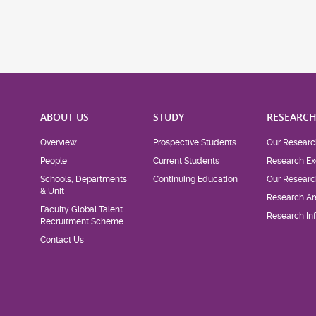
ABOUT US
STUDY
RESEARC
Overview
Prospective Students
Our Researc
People
Current Students
Research Ex
Schools, Departments
Continuing Education
Our Researc
& Unit
Research Ar
Faculty Global Talent
Research Inf
Recruitment Scheme
Contact Us