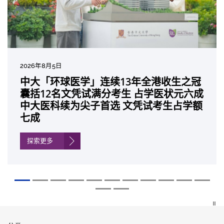
2026年8月5日
2026年7月10日
2026年7月10日
2026年7月7日
2026年6月29日
2026年6月22日
2026年6月17日
2026年6月10日
2026年6月5日
2026年6月2日
2026年5月19日
2026年5月14日
中大「环球医学」连续13年全港收生之冠
中大研发「AI-OCT」系统助测糖尿黄斑水
中大黄秀娟教授获颁中国工程界最高荣誉
中大新设「香港中文大学凤凰奖学金」嘉
中大全新一站式PGT-Plus方案 精准辨识
中大发现青光眼治疗新靶点 小鼠实验证实
中大成功拆解肝癌免疫治疗耐药性机制 揭
中大与多名全球专家共同牵头跨国肺癌研
中大教授陈重娥获颁「清野裕杰出领袖
中大汇聚逾200位区域专家 探讨私人医疗
中大张源津医生成首位亚洲研究员 荣获国
中大取得「从实验室到临床应用」研究突
囊括12名文凭试满分考生 占学医状元六成
肿 假阳性转介个案锐减六成 缩短患者轮
「光华工程科技奖」 成为今届医药衞生领
许公开试状元 鼓励学医状元走出课堂放眼
传统检测中复杂基因异常「盲点」 降低人
可恢复七成视力 有助开创崭新神经保护疗
一种免疫细胞具「除废喂食」新功能助癌
究 逾半晚期ALK阳性肺癌病人七年无恶化
奖」 成为本港首名学者荣膺亚洲糖尿病教
保险如何推动全民健康覆盖
际泌尿科权威奖项John K. Lattimer 讲座
破 初步证实GLP-1药物可改善严重中风康
中大医科续为尖子首选 文凭试考生占学额
候诊症时间
域唯一香港学者
世界 装备21世纪妙手仁医
工受孕流产及异常妊娠风险
法
细胞耐药性
因特定基因异常而引起的肺癌有望变成
研最高荣誉
奖
复情况
七成
「慢性病」 患者可与病共存
探索更多
探索更多
探索更多
探索更多
探索更多
探索更多
探索更多
探索更多
探索更多
探索更多
探索更多
探索更多