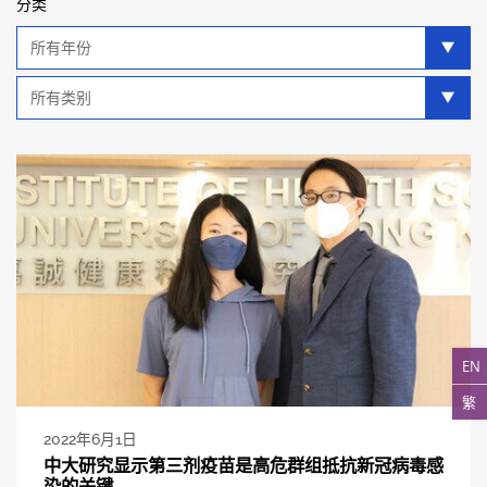
分类
年
分
类
类
别
分
类
EN
繁
2022年6月1日
中大研究显示第三剂疫苗是高危群组抵抗新冠病毒感
染的关键