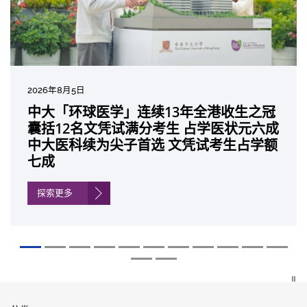
2026年8月5日
2026年7月10日
2026年7月10日
2026年7月7日
2026年6月29日
2026年6月22日
2026年6月17日
2026年6月10日
2026年6月5日
2026年6月2日
2026年5月19日
2026年5月14日
中大「环球医学」连续13年全港收生之冠
中大研发「AI-OCT」系统助测糖尿黄斑水
中大黄秀娟教授获颁中国工程界最高荣誉
中大新设「香港中文大学凤凰奖学金」嘉
中大全新一站式PGT-Plus方案 精准辨识
中大发现青光眼治疗新靶点 小鼠实验证实
中大成功拆解肝癌免疫治疗耐药性机制 揭
中大与多名全球专家共同牵头跨国肺癌研
中大教授陈重娥获颁「清野裕杰出领袖
中大汇聚逾200位区域专家 探讨私人医疗
中大张源津医生成首位亚洲研究员 荣获国
中大取得「从实验室到临床应用」研究突
囊括12名文凭试满分考生 占学医状元六成
肿 假阳性转介个案锐减六成 缩短患者轮
「光华工程科技奖」 成为今届医药衞生领
许公开试状元 鼓励学医状元走出课堂放眼
传统检测中复杂基因异常「盲点」 降低人
可恢复七成视力 有助开创崭新神经保护疗
一种免疫细胞具「除废喂食」新功能助癌
究 逾半晚期ALK阳性肺癌病人七年无恶化
奖」 成为本港首名学者荣膺亚洲糖尿病教
保险如何推动全民健康覆盖
际泌尿科权威奖项John K. Lattimer 讲座
破 初步证实GLP-1药物可改善严重中风康
中大医科续为尖子首选 文凭试考生占学额
候诊症时间
域唯一香港学者
世界 装备21世纪妙手仁医
工受孕流产及异常妊娠风险
法
细胞耐药性
因特定基因异常而引起的肺癌有望变成
研最高荣誉
奖
复情况
七成
「慢性病」 患者可与病共存
探索更多
探索更多
探索更多
探索更多
探索更多
探索更多
探索更多
探索更多
探索更多
探索更多
探索更多
探索更多