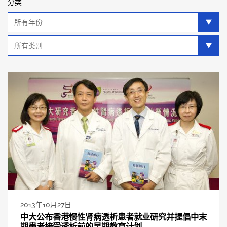
分类
年
分
类
类
别
分
类
2013年10月27日
中大公布香港慢性肾病透析患者就业研究并提倡中末
期患者接受透析前的早期教育计划