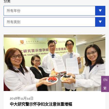
分类
年
分
类
类
别
分
类
EN
繁
2018年11月14日
中大研究警示怀孕妇女注意体重增幅