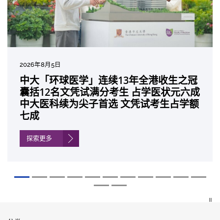
2026年8月5日
2026年7月10日
2026年7月10日
2026年7月7日
2026年6月29日
2026年6月22日
2026年6月17日
2026年6月10日
2026年6月5日
2026年6月2日
2026年5月19日
2026年5月14日
中大「环球医学」连续13年全港收生之冠
中大研发「AI-OCT」系统助测糖尿黄斑水
中大黄秀娟教授获颁中国工程界最高荣誉
中大新设「香港中文大学凤凰奖学金」嘉
中大全新一站式PGT-Plus方案 精准辨识
中大发现青光眼治疗新靶点 小鼠实验证实
中大成功拆解肝癌免疫治疗耐药性机制 揭
中大与多名全球专家共同牵头跨国肺癌研
中大教授陈重娥获颁「清野裕杰出领袖
中大汇聚逾200位区域专家 探讨私人医疗
中大张源津医生成首位亚洲研究员 荣获国
中大取得「从实验室到临床应用」研究突
囊括12名文凭试满分考生 占学医状元六成
肿 假阳性转介个案锐减六成 缩短患者轮
「光华工程科技奖」 成为今届医药衞生领
许公开试状元 鼓励学医状元走出课堂放眼
传统检测中复杂基因异常「盲点」 降低人
可恢复七成视力 有助开创崭新神经保护疗
一种免疫细胞具「除废喂食」新功能助癌
究 逾半晚期ALK阳性肺癌病人七年无恶化
奖」 成为本港首名学者荣膺亚洲糖尿病教
保险如何推动全民健康覆盖
际泌尿科权威奖项John K. Lattimer 讲座
破 初步证实GLP-1药物可改善严重中风康
中大医科续为尖子首选 文凭试考生占学额
候诊症时间
域唯一香港学者
世界 装备21世纪妙手仁医
工受孕流产及异常妊娠风险
法
细胞耐药性
因特定基因异常而引起的肺癌有望变成
研最高荣誉
奖
复情况
七成
「慢性病」 患者可与病共存
探索更多
探索更多
探索更多
探索更多
探索更多
探索更多
探索更多
探索更多
探索更多
探索更多
探索更多
探索更多