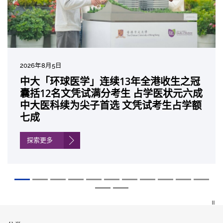
2026年8月5日
2026年7月10日
2026年7月10日
2026年7月7日
2026年6月29日
2026年6月22日
2026年6月17日
2026年6月10日
2026年6月5日
2026年6月2日
2026年5月19日
2026年5月14日
中大「环球医学」连续13年全港收生之冠
中大研发「AI-OCT」系统助测糖尿黄斑水
中大黄秀娟教授获颁中国工程界最高荣誉
中大新设「香港中文大学凤凰奖学金」嘉
中大全新一站式PGT-Plus方案 精准辨识
中大发现青光眼治疗新靶点 小鼠实验证实
中大成功拆解肝癌免疫治疗耐药性机制 揭
中大与多名全球专家共同牵头跨国肺癌研
中大教授陈重娥获颁「清野裕杰出领袖
中大汇聚逾200位区域专家 探讨私人医疗
中大张源津医生成首位亚洲研究员 荣获国
中大取得「从实验室到临床应用」研究突
囊括12名文凭试满分考生 占学医状元六成
肿 假阳性转介个案锐减六成 缩短患者轮
「光华工程科技奖」 成为今届医药衞生领
许公开试状元 鼓励学医状元走出课堂放眼
传统检测中复杂基因异常「盲点」 降低人
可恢复七成视力 有助开创崭新神经保护疗
一种免疫细胞具「除废喂食」新功能助癌
究 逾半晚期ALK阳性肺癌病人七年无恶化
奖」 成为本港首名学者荣膺亚洲糖尿病教
保险如何推动全民健康覆盖
际泌尿科权威奖项John K. Lattimer 讲座
破 初步证实GLP-1药物可改善严重中风康
中大医科续为尖子首选 文凭试考生占学额
候诊症时间
域唯一香港学者
世界 装备21世纪妙手仁医
工受孕流产及异常妊娠风险
法
细胞耐药性
因特定基因异常而引起的肺癌有望变成
研最高荣誉
奖
复情况
七成
「慢性病」 患者可与病共存
探索更多
探索更多
探索更多
探索更多
探索更多
探索更多
探索更多
探索更多
探索更多
探索更多
探索更多
探索更多