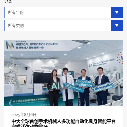
分类
年
分
类
类
别
分
类
2025年8月6日
中大全球首创手术机械人多功能自动化具身智能平台
完成活体动物验证