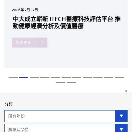
2026年8月5日
2026年7月27日
2026年7月10日
2026年7月10日
2026年7月7日
2026年6月29日
2026年6月22日
2026年6月17日
2026年6月10日
2026年6月5日
2026年6月2日
2026年5月19日
2026年5月14日
中大「環球醫學」連續13年全港收生之冠
中大成立嶄新 ITECH醫療科技評估平台 推
中大研發「AI-OCT」系統助測糖尿黃斑水
中大黃秀娟教授獲頒中國工程界最高榮譽
中大新設「香港中文大學鳳凰獎學金」嘉
中大全新一站式PGT-Plus方案 精準辨識
中大發現青光眼治療新靶點 小鼠實驗證實
中大成功拆解肝癌免疫治療耐藥性機制 揭
中大與多名全球專家共同牽頭跨國肺癌研
中大教授陳重娥獲頒「清野裕傑出領袖
中大匯聚逾200位區域專家 探討私人醫療
中大張源津醫生成首位亞洲研究員 榮獲國
中大取得「從實驗室到臨床應用」研究突
囊括12名文憑試滿分考生 佔學醫狀元六成
動健康經濟分析及價值醫療
腫 假陽性轉介個案銳減六成 縮短患者輪
「光華工程科技獎」 成為今屆醫藥衞生領
許公開試狀元 鼓勵學醫狀元走出課堂放眼
傳統檢測中複雜基因異常「盲點」 降低人
可恢復七成視力 有助開創嶄新神經保護療
一種免疫細胞具「除廢餵食」新功能助癌
究 逾半晚期ALK陽性肺癌病人七年無惡化
獎」 成為本港首名學者榮膺亞洲糖尿病教
保險如何推動全民健康覆蓋
際泌尿科權威獎項John K. Lattimer 講座
破 初步證實GLP-1藥物可改善嚴重中風康
中大醫科續為尖子首選 文憑試考生佔學額
候診症時間
域唯一香港學者
世界 裝備21世紀妙手仁醫
工受孕流產及異常妊娠風險
法
細胞耐藥性
因特定基因異常而引起的肺癌有望變成
研最高榮譽
獎
復情況
七成
「慢性病」 患者可與病共存
探索更多
探索更多
探索更多
探索更多
探索更多
探索更多
探索更多
探索更多
探索更多
探索更多
探索更多
探索更多
探索更多
分類
年
分
類
類