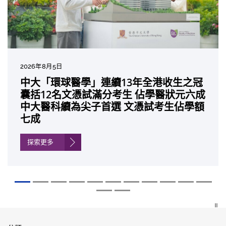
2026年8月5日
2026年7月27日
2026年7月10日
2026年7月10日
2026年7月7日
2026年6月29日
2026年6月22日
2026年6月17日
2026年6月10日
2026年6月5日
2026年6月2日
2026年5月19日
2026年5月14日
中大「環球醫學」連續13年全港收生之冠
中大成立嶄新 ITECH醫療科技評估平台 推
中大研發「AI-OCT」系統助測糖尿黃斑水
中大黃秀娟教授獲頒中國工程界最高榮譽
中大新設「香港中文大學鳳凰獎學金」嘉
中大全新一站式PGT-Plus方案 精準辨識
中大發現青光眼治療新靶點 小鼠實驗證實
中大成功拆解肝癌免疫治療耐藥性機制 揭
中大與多名全球專家共同牽頭跨國肺癌研
中大教授陳重娥獲頒「清野裕傑出領袖
中大匯聚逾200位區域專家 探討私人醫療
中大張源津醫生成首位亞洲研究員 榮獲國
中大取得「從實驗室到臨床應用」研究突
囊括12名文憑試滿分考生 佔學醫狀元六成
動健康經濟分析及價值醫療
腫 假陽性轉介個案銳減六成 縮短患者輪
「光華工程科技獎」 成為今屆醫藥衞生領
許公開試狀元 鼓勵學醫狀元走出課堂放眼
傳統檢測中複雜基因異常「盲點」 降低人
可恢復七成視力 有助開創嶄新神經保護療
一種免疫細胞具「除廢餵食」新功能助癌
究 逾半晚期ALK陽性肺癌病人七年無惡化
獎」 成為本港首名學者榮膺亞洲糖尿病教
保險如何推動全民健康覆蓋
際泌尿科權威獎項John K. Lattimer 講座
破 初步證實GLP-1藥物可改善嚴重中風康
中大醫科續為尖子首選 文憑試考生佔學額
候診症時間
域唯一香港學者
世界 裝備21世紀妙手仁醫
工受孕流產及異常妊娠風險
法
細胞耐藥性
因特定基因異常而引起的肺癌有望變成
研最高榮譽
獎
復情況
七成
「慢性病」 患者可與病共存
探索更多
探索更多
探索更多
探索更多
探索更多
探索更多
探索更多
探索更多
探索更多
探索更多
探索更多
探索更多
探索更多