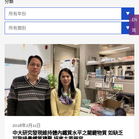
分類
年
分
EN
類
類
简
別
分
類
2018年2月11日
中大研究發現維持體內鐵質水平之關鍵物質 如缺乏
可致過量鐵質積聚 損害主要器官