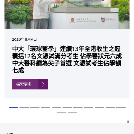
2026年8月5日
2026年7月27日
2026年7月10日
2026年7月10日
2026年7月7日
2026年6月29日
2026年6月22日
2026年6月17日
2026年6月10日
2026年6月5日
2026年6月2日
2026年5月19日
2026年5月14日
中大「環球醫學」連續13年全港收生之冠
中大成立嶄新 ITECH醫療科技評估平台 推
中大研發「AI-OCT」系統助測糖尿黃斑水
中大黃秀娟教授獲頒中國工程界最高榮譽
中大新設「香港中文大學鳳凰獎學金」嘉
中大全新一站式PGT-Plus方案 精準辨識
中大發現青光眼治療新靶點 小鼠實驗證實
中大成功拆解肝癌免疫治療耐藥性機制 揭
中大與多名全球專家共同牽頭跨國肺癌研
中大教授陳重娥獲頒「清野裕傑出領袖
中大匯聚逾200位區域專家 探討私人醫療
中大張源津醫生成首位亞洲研究員 榮獲國
中大取得「從實驗室到臨床應用」研究突
囊括12名文憑試滿分考生 佔學醫狀元六成
動健康經濟分析及價值醫療
腫 假陽性轉介個案銳減六成 縮短患者輪
「光華工程科技獎」 成為今屆醫藥衞生領
許公開試狀元 鼓勵學醫狀元走出課堂放眼
傳統檢測中複雜基因異常「盲點」 降低人
可恢復七成視力 有助開創嶄新神經保護療
一種免疫細胞具「除廢餵食」新功能助癌
究 逾半晚期ALK陽性肺癌病人七年無惡化
獎」 成為本港首名學者榮膺亞洲糖尿病教
保險如何推動全民健康覆蓋
際泌尿科權威獎項John K. Lattimer 講座
破 初步證實GLP-1藥物可改善嚴重中風康
中大醫科續為尖子首選 文憑試考生佔學額
候診症時間
域唯一香港學者
世界 裝備21世紀妙手仁醫
工受孕流產及異常妊娠風險
法
細胞耐藥性
因特定基因異常而引起的肺癌有望變成
研最高榮譽
獎
復情況
七成
「慢性病」 患者可與病共存
探索更多
探索更多
探索更多
探索更多
探索更多
探索更多
探索更多
探索更多
探索更多
探索更多
探索更多
探索更多
探索更多