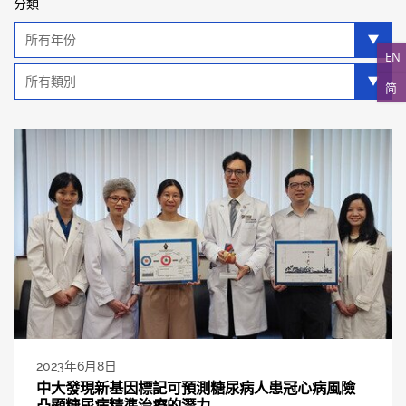
分類
年
分
EN
類
類
简
別
分
類
2023年6月8日
中大發現新基因標記可預測糖尿病人患冠心病風險
凸顯糖尿病精準治療的潛力