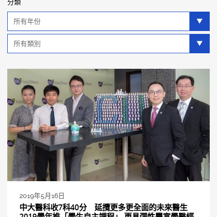
分類
年
分
類
類
別
分
類
2019年5月16日
中大醫科收7科40分 延攬更多更全面的未來醫生
2019學年推「學生自主課程」 更具彈性豐富學醫經