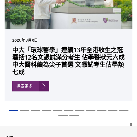
2026年8月5日
2026年7月27日
2026年7月10日
2026年7月10日
2026年7月7日
2026年6月29日
2026年6月22日
2026年6月17日
2026年6月10日
2026年6月5日
2026年6月2日
2026年5月19日
2026年5月14日
中大「環球醫學」連續13年全港收生之冠
中大成立嶄新 ITECH醫療科技評估平台 推
中大研發「AI-OCT」系統助測糖尿黃斑水
中大黃秀娟教授獲頒中國工程界最高榮譽
中大新設「香港中文大學鳳凰獎學金」嘉
中大全新一站式PGT-Plus方案 精準辨識
中大發現青光眼治療新靶點 小鼠實驗證實
中大成功拆解肝癌免疫治療耐藥性機制 揭
中大與多名全球專家共同牽頭跨國肺癌研
中大教授陳重娥獲頒「清野裕傑出領袖
中大匯聚逾200位區域專家 探討私人醫療
中大張源津醫生成首位亞洲研究員 榮獲國
中大取得「從實驗室到臨床應用」研究突
囊括12名文憑試滿分考生 佔學醫狀元六成
動健康經濟分析及價值醫療
腫 假陽性轉介個案銳減六成 縮短患者輪
「光華工程科技獎」 成為今屆醫藥衞生領
許公開試狀元 鼓勵學醫狀元走出課堂放眼
傳統檢測中複雜基因異常「盲點」 降低人
可恢復七成視力 有助開創嶄新神經保護療
一種免疫細胞具「除廢餵食」新功能助癌
究 逾半晚期ALK陽性肺癌病人七年無惡化
獎」 成為本港首名學者榮膺亞洲糖尿病教
保險如何推動全民健康覆蓋
際泌尿科權威獎項John K. Lattimer 講座
破 初步證實GLP-1藥物可改善嚴重中風康
中大醫科續為尖子首選 文憑試考生佔學額
候診症時間
域唯一香港學者
世界 裝備21世紀妙手仁醫
工受孕流產及異常妊娠風險
法
細胞耐藥性
因特定基因異常而引起的肺癌有望變成
研最高榮譽
獎
復情況
七成
「慢性病」 患者可與病共存
探索更多
探索更多
探索更多
探索更多
探索更多
探索更多
探索更多
探索更多
探索更多
探索更多
探索更多
探索更多
探索更多