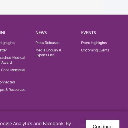
NI
NEWS
EVENTS
Highlights
Press Releases
Event Highlights
tter
Media Enquiry &
Upcoming Events
Experts List
guished Medical
i Award
d Choa Memorial
Connected
eges & Resources
Google Analytics and Facebook. By
Privacy Statement
Disclaimer
Web Accessibility
Continue