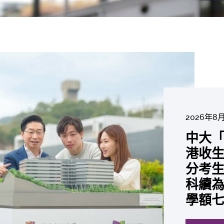
2026年8
2026年6
2026年7
2026年7
2026年7
2026年6
2026年7月
中大「
中大
2026年6
2026年6
2026年6
2026年6
2026年5
2026年5
中大研
中大
中大
中大全
中
港收生
國肺癌
中大發
中大
中大
中大匯
中大
中大
糖尿黃
最高
學金」
精準
評
分考生
肺癌病
鼠實驗
性機制
出領袖
私人
員 榮
用」研
銳減六
成為
醫狀元
常「盲
價
科續為
因異
助開
廢餵
榮膺
覆蓋
John 
藥物
間
學者
21世
及異
學額
「慢性
探索更
探索更
探索更
探索更
探索更
探索更