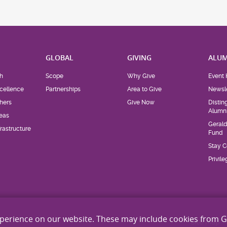
H
GLOBAL
GIVING
ALUM
h
Scope
Why Give
Event 
cellence
Partnerships
Area to Give
Newsle
hers
Give Now
Distin
Alumn
eas
Geral
rastructure
Fund
Stay 
Privil
xperience on our website. These may include cookies from 
Site Map