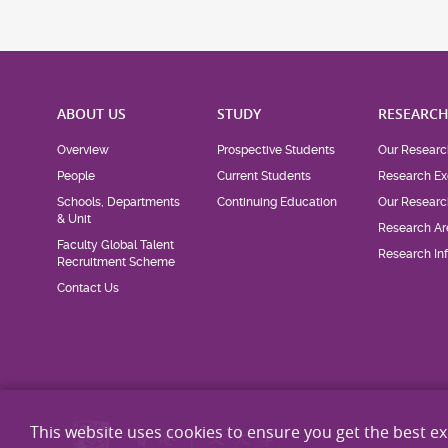
ABOUT US
STUDY
RESEARC
Overview
Prospective Students
Our Researc
People
Current Students
Research Ex
Schools, Departments
Continuing Education
Our Researc
& Unit
Research Ar
Faculty Global Talent
Research Inf
Recruitment Scheme
Contact Us
This website uses cookies to ensure you get the best e