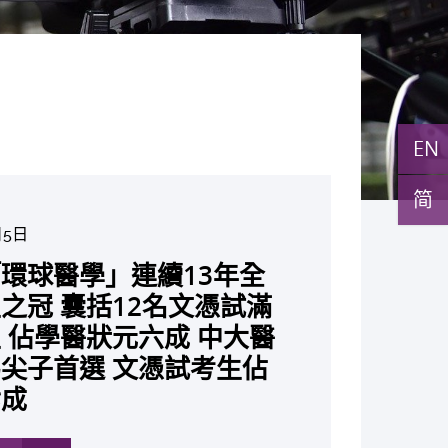
EN
简
月5日
月10日
月10日
月10日
月7日
月29日
27日
環球醫學」連續13年全
與多名全球專家共同牽頭跨
月22日
月17日
月5日
月2日
月19日
月14日
發「AI-OCT」系統助測
黃秀娟教授獲頒中國工程界
新設「香港中文大學鳳凰獎
新一站式PGT-Plus方案
大成立嶄新 ITECH醫療科技
之冠 囊括12名文憑試滿
研究 逾半晚期ALK陽性
現青光眼治療新靶點 小
成功拆解肝癌免疫治療耐藥
教授陳重娥獲頒「清野裕傑
聚逾200位區域專家 探討
張源津醫生成首位亞洲研究
取得「從實驗室到臨床應
斑水腫 假陽性轉介個案
榮譽「光華工程科技獎」
嘉許公開試狀元 鼓勵學
辨識傳統檢測中複雜基因異
估平台 推動健康經濟分析及
 佔學醫狀元六成 中大醫
人七年無惡化 因特定基
證實可恢復七成視力 有
 揭一種免疫細胞具「除
獎」 成為本港首名學者
醫療保險如何推動全民健康
獲國際泌尿科權威獎項
究突破 初步證實GLP-1
成 縮短患者輪候診症時
今屆醫藥衞生領域唯一香港
走出課堂放眼世界 裝備
點」 降低人工受孕流產
值醫療
尖子首選 文憑試考生佔
常而引起的肺癌有望變成
創嶄新神經保護療法
食」新功能助癌細胞耐藥性
亞洲糖尿病教研最高榮譽
K. Lattimer 講座獎
可改善嚴重中風康復情況
紀妙手仁醫
常妊娠風險
七成
病」 患者可與病共存
多
多
多
多
多
多