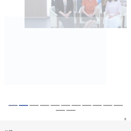
2026年7月27日
2026年8月5日
2026年7月10日
2026年7月10日
2026年7月7日
2026年6月29日
2026年6月22日
2026年6月17日
2026年6月10日
2026年6月5日
2026年6月2日
2026年5月19日
2026年5月14日
中大成立嶄新 ITECH醫療科技評估平台 推
中大「環球醫學」連續13年全港收生之冠
中大研發「AI-OCT」系統助測糖尿黃斑水
中大黃秀娟教授獲頒中國工程界最高榮譽
中大新設「香港中文大學鳳凰獎學金」嘉
中大全新一站式PGT-Plus方案 精準辨識
中大發現青光眼治療新靶點 小鼠實驗證實
中大成功拆解肝癌免疫治療耐藥性機制 揭
中大與多名全球專家共同牽頭跨國肺癌研
中大教授陳重娥獲頒「清野裕傑出領袖
中大匯聚逾200位區域專家 探討私人醫療
中大張源津醫生成首位亞洲研究員 榮獲國
中大取得「從實驗室到臨床應用」研究突
動健康經濟分析及價值醫療
囊括12名文憑試滿分考生 佔學醫狀元六成
腫 假陽性轉介個案銳減六成 縮短患者輪
「光華工程科技獎」 成為今屆醫藥衞生領
許公開試狀元 鼓勵學醫狀元走出課堂放眼
傳統檢測中複雜基因異常「盲點」 降低人
可恢復七成視力 有助開創嶄新神經保護療
一種免疫細胞具「除廢餵食」新功能助癌
究 逾半晚期ALK陽性肺癌病人七年無惡化
獎」 成為本港首名學者榮膺亞洲糖尿病教
保險如何推動全民健康覆蓋
際泌尿科權威獎項John K. Lattimer 講座
破 初步證實GLP-1藥物可改善嚴重中風康
中大醫科續為尖子首選 文憑試考生佔學額
候診症時間
域唯一香港學者
世界 裝備21世紀妙手仁醫
工受孕流產及異常妊娠風險
法
細胞耐藥性
因特定基因異常而引起的肺癌有望變成
研最高榮譽
獎
復情況
七成
「慢性病」 患者可與病共存
探索更多
探索更多
探索更多
探索更多
探索更多
探索更多
探索更多
探索更多
探索更多
探索更多
探索更多
探索更多