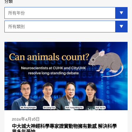
分類
年
分
類
類
別
分
類
2024年4月16日
中大城大神經科學專家證實動物擁有數感 解決科學
界多年爭論