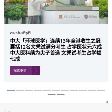
2026年8月5日
2026年7月10日
2026年7月10日
2026年7月7日
2026年6月29日
2026年6月22日
2026年6月17日
2026年6月10日
2026年6月5日
2026年6月2日
2026年5月19日
2026年5月14日
中大「环球医学」连续13年全港收生之冠
中大研发「AI-OCT」系统助测糖尿黄斑水
中大黄秀娟教授获颁中国工程界最高荣誉
中大新设「香港中文大学凤凰奖学金」嘉
中大全新一站式PGT-Plus方案 精准辨识
中大发现青光眼治疗新靶点 小鼠实验证实
中大成功拆解肝癌免疫治疗耐药性机制 揭
中大与多名全球专家共同牵头跨国肺癌研
中大教授陈重娥获颁「清野裕杰出领袖
中大汇聚逾200位区域专家 探讨私人医疗
中大张源津医生成首位亚洲研究员 荣获国
中大取得「从实验室到临床应用」研究突
囊括12名文凭试满分考生 占学医状元六成
肿 假阳性转介个案锐减六成 缩短患者轮
「光华工程科技奖」 成为今届医药衞生领
许公开试状元 鼓励学医状元走出课堂放眼
传统检测中复杂基因异常「盲点」 降低人
可恢复七成视力 有助开创崭新神经保护疗
一种免疫细胞具「除废喂食」新功能助癌
究 逾半晚期ALK阳性肺癌病人七年无恶化
奖」 成为本港首名学者荣膺亚洲糖尿病教
保险如何推动全民健康覆盖
际泌尿科权威奖项John K. Lattimer 讲座
破 初步证实GLP-1药物可改善严重中风康
中大医科续为尖子首选 文凭试考生占学额
候诊症时间
域唯一香港学者
世界 装备21世纪妙手仁医
工受孕流产及异常妊娠风险
法
细胞耐药性
因特定基因异常而引起的肺癌有望变成
研最高荣誉
奖
复情况
七成
「慢性病」 患者可与病共存
探索更多
探索更多
探索更多
探索更多
探索更多
探索更多
探索更多
探索更多
探索更多
探索更多
探索更多
探索更多