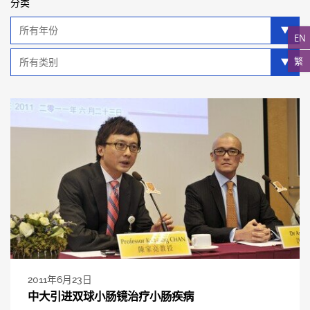
分类
年
分
EN
类
类
繁
别
分
类
2011年6月23日
中大引进双球小肠镜治疗小肠疾病