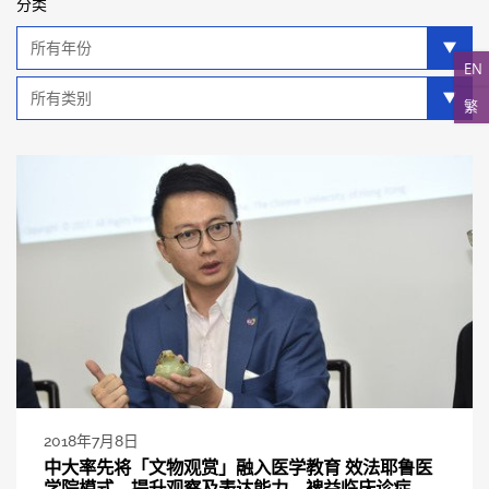
分类
年
分
EN
类
类
繁
别
分
类
2018年7月8日
中大率先将「文物观赏」融入医学教育 效法耶鲁医
学院模式 提升观察及表达能力 裨益临床诊症