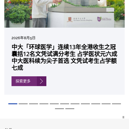
2026年8月5日
2026年7月27日
2026年7月10日
2026年7月10日
2026年7月7日
2026年6月29日
2026年6月22日
2026年6月17日
2026年6月10日
2026年6月5日
2026年6月2日
2026年5月19日
2026年5月14日
中大「环球医学」连续13年全港收生之冠
中大成立崭新 ITECH医疗科技评估平台 推
中大研发「AI-OCT」系统助测糖尿黄斑水
中大黄秀娟教授获颁中国工程界最高荣誉
中大新设「香港中文大学凤凰奖学金」嘉
中大全新一站式PGT-Plus方案 精准辨识
中大发现青光眼治疗新靶点 小鼠实验证实
中大成功拆解肝癌免疫治疗耐药性机制 揭
中大与多名全球专家共同牵头跨国肺癌研
中大教授陈重娥获颁「清野裕杰出领袖
中大汇聚逾200位区域专家 探讨私人医疗
中大张源津医生成首位亚洲研究员 荣获国
中大取得「从实验室到临床应用」研究突
囊括12名文凭试满分考生 占学医状元六成
动健康经济分析及价值医疗
肿 假阳性转介个案锐减六成 缩短患者轮
「光华工程科技奖」 成为今届医药衞生领
许公开试状元 鼓励学医状元走出课堂放眼
传统检测中复杂基因异常「盲点」 降低人
可恢复七成视力 有助开创崭新神经保护疗
一种免疫细胞具「除废喂食」新功能助癌
究 逾半晚期ALK阳性肺癌病人七年无恶化
奖」 成为本港首名学者荣膺亚洲糖尿病教
保险如何推动全民健康覆盖
际泌尿科权威奖项John K. Lattimer 讲座
破 初步证实GLP-1药物可改善严重中风康
中大医科续为尖子首选 文凭试考生占学额
候诊症时间
域唯一香港学者
世界 装备21世纪妙手仁医
工受孕流产及异常妊娠风险
法
细胞耐药性
因特定基因异常而引起的肺癌有望变成
研最高荣誉
奖
复情况
七成
「慢性病」 患者可与病共存
探索更多
探索更多
探索更多
探索更多
探索更多
探索更多
探索更多
探索更多
探索更多
探索更多
探索更多
探索更多
探索更多