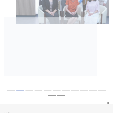
2026年8月5日
2026年7月27日
2026年7月10日
2026年7月10日
2026年7月7日
2026年6月29日
2026年6月22日
2026年6月17日
2026年6月10日
2026年6月5日
2026年6月2日
2026年5月19日
2026年5月14日
中大「环球医学」连续13年全港收生之冠
中大研发「AI-OCT」系统助测糖尿黄斑水
中大黄秀娟教授获颁中国工程界最高荣誉
中大新设「香港中文大学凤凰奖学金」嘉
中大全新一站式PGT-Plus方案 精准辨识
中大发现青光眼治疗新靶点 小鼠实验证实
中大成功拆解肝癌免疫治疗耐药性机制 揭
中大与多名全球专家共同牵头跨国肺癌研
中大教授陈重娥获颁「清野裕杰出领袖
中大汇聚逾200位区域专家 探讨私人医疗
中大张源津医生成首位亚洲研究员 荣获国
中大取得「从实验室到临床应用」研究突
中大成立崭新 ITECH医疗科技评估平台 推
囊括12名文凭试满分考生 占学医状元六成
肿 假阳性转介个案锐减六成 缩短患者轮
「光华工程科技奖」 成为今届医药衞生领
许公开试状元 鼓励学医状元走出课堂放眼
传统检测中复杂基因异常「盲点」 降低人
可恢复七成视力 有助开创崭新神经保护疗
一种免疫细胞具「除废喂食」新功能助癌
究 逾半晚期ALK阳性肺癌病人七年无恶化
奖」 成为本港首名学者荣膺亚洲糖尿病教
保险如何推动全民健康覆盖
际泌尿科权威奖项John K. Lattimer 讲座
破 初步证实GLP-1药物可改善严重中风康
动健康经济分析及价值医疗
中大医科续为尖子首选 文凭试考生占学额
候诊症时间
域唯一香港学者
世界 装备21世纪妙手仁医
工受孕流产及异常妊娠风险
法
细胞耐药性
因特定基因异常而引起的肺癌有望变成
研最高荣誉
奖
复情况
七成
「慢性病」 患者可与病共存
探索更多
探索更多
探索更多
探索更多
探索更多
探索更多
探索更多
探索更多
探索更多
探索更多
探索更多
探索更多
探索更多