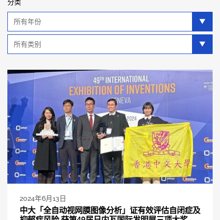
分类
年
分
类
类
别
分
类
2024年6月13日
中大「全自动视网膜图像分析」证有效评估自闭症及
抑郁症风险 获第49届日内瓦国际发明展三项大奖