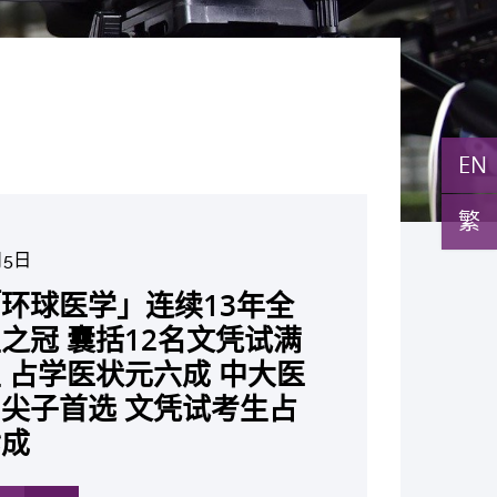
EN
繁
月5日
月10日
7日
月10日
月10日
月7日
月29日
环球医学」连续13年全
与多名全球专家共同牵头跨
月22日
月17日
月5日
月2日
月19日
月14日
中大成立崭新 ITECH医疗科技
发「AI-OCT」系统助测
黄秀娟教授获颁中国工程界
新设「香港中文大学凤凰奖
新一站式PGT-Plus方案
之冠 囊括12名文凭试满
研究 逾半晚期ALK阳性
现青光眼治疗新靶点 小
成功拆解肝癌免疫治疗耐药
教授陈重娥获颁「清野裕杰
聚逾200位区域专家 探讨
张源津医生成首位亚洲研究
取得「从实验室到临床应
评估平台 推动健康经济分析及
斑水肿 假阳性转介个案
荣誉「光华工程科技奖」
嘉许公开试状元 鼓励学
辨识传统检测中复杂基因异
 占学医状元六成 中大医
人七年无恶化 因特定基
证实可恢复七成视力 有
 揭一种免疫细胞具「除
奖」 成为本港首名学者
医疗保险如何推动全民健康
获国际泌尿科权威奖项
究突破 初步证实GLP-1
价值医疗
成 缩短患者轮候诊症时
今届医药衞生领域唯一香港
走出课堂放眼世界 装备
点」 降低人工受孕流产
尖子首选 文凭试考生占
常而引起的肺癌有望变成
创崭新神经保护疗法
食」新功能助癌细胞耐药性
亚洲糖尿病教研最高荣誉
K. Lattimer 讲座奖
可改善严重中风康复情况
纪妙手仁医
常妊娠风险
七成
病」 患者可与病共存
多
多
多
多
多
多