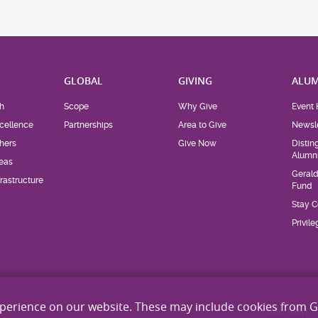
H
GLOBAL
GIVING
ALUM
h
Scope
Why Give
Event 
cellence
Partnerships
Area to Give
Newsle
hers
Give Now
Distin
Alumn
eas
Geral
rastructure
Fund
Stay 
Privil
xperience on our website. These may include cookies from 
Site Map