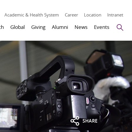
Academic & Health System
Career
Location
Intranet
Se
ch
Global
Giving
Alumni
News
Events
SHARE