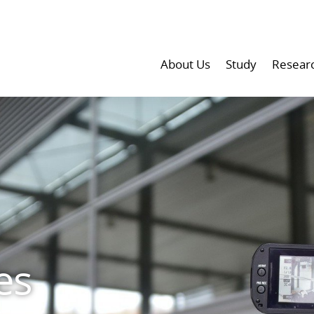
About Us
Study
Resear
es