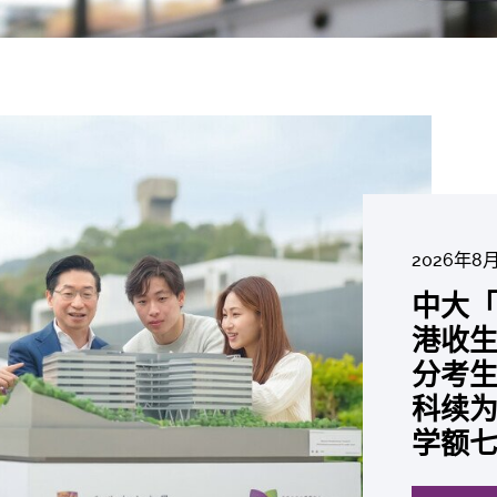
2026年8
2026年6
2026年7月2
2026年7
2026年7
2026年7
2026年6
中大「
中大
2026年6
2026年6
2026年6
2026年6
2026年5
2026年5
中大研
中大
中大
中大全
港收生
国肺癌
中大发
中大
中大
中大汇
中大
中大
糖尿黄
最高
学金」
精准
分考生
肺癌病
鼠实验
性机制
出领袖
私人
员 荣
用」研
锐减六
成为
医状元
常「盲
科续为
因异
助开
废喂
荣膺
覆盖
John 
药物
间
学者
21世
及异
学额
「慢性
探索更
探索更
探索更
探索更
探索更
探索更