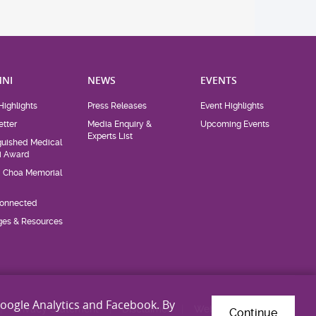
NI
NEWS
EVENTS
Highlights
Press Releases
Event Highlights
tter
Media Enquiry &
Upcoming Events
Experts List
guished Medical
i Award
d Choa Memorial
Connected
eges & Resources
Google Analytics and Facebook. By
Privacy Statement
Disclaimer
Web Accessibility
Continue