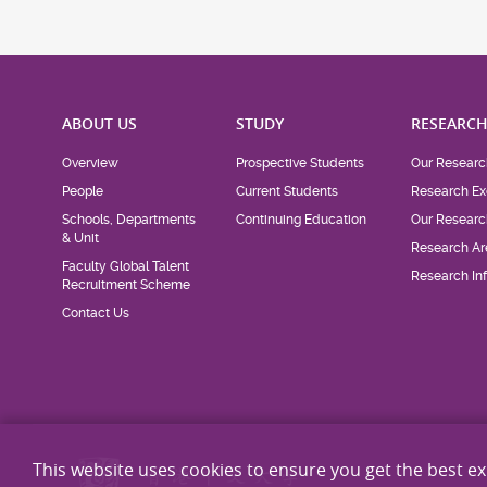
ABOUT US
STUDY
RESEARC
Overview
Prospective Students
Our Researc
People
Current Students
Research Ex
Schools, Departments
Continuing Education
Our Researc
& Unit
Research Ar
Faculty Global Talent
Research Inf
Recruitment Scheme
Contact Us
This website uses cookies to ensure you get the best e