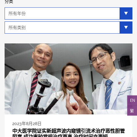
分类
年
分
类
类
别
分
类
EN
繁
2023年8月28日
中大医学院证实新超声波内窥镜引流术治疗恶性胆管
阻塞 成功率较常规治疗更高 治疗时间亦更短