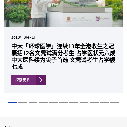
2026年8月5日
2026年7月10日
2026年7月10日
2026年7月7日
2026年6月29日
2026年6月22日
2026年6月17日
2026年6月10日
2026年6月5日
2026年6月2日
2026年5月19日
2026年5月14日
中大「环球医学」连续13年全港收生之冠
中大研发「AI-OCT」系统助测糖尿黄斑水
中大黄秀娟教授获颁中国工程界最高荣誉
中大新设「香港中文大学凤凰奖学金」嘉
中大全新一站式PGT-Plus方案 精准辨识
中大发现青光眼治疗新靶点 小鼠实验证实
中大成功拆解肝癌免疫治疗耐药性机制 揭
中大与多名全球专家共同牵头跨国肺癌研
中大教授陈重娥获颁「清野裕杰出领袖
中大汇聚逾200位区域专家 探讨私人医疗
中大张源津医生成首位亚洲研究员 荣获国
中大取得「从实验室到临床应用」研究突
囊括12名文凭试满分考生 占学医状元六成
肿 假阳性转介个案锐减六成 缩短患者轮
「光华工程科技奖」 成为今届医药衞生领
许公开试状元 鼓励学医状元走出课堂放眼
传统检测中复杂基因异常「盲点」 降低人
可恢复七成视力 有助开创崭新神经保护疗
一种免疫细胞具「除废喂食」新功能助癌
究 逾半晚期ALK阳性肺癌病人七年无恶化
奖」 成为本港首名学者荣膺亚洲糖尿病教
保险如何推动全民健康覆盖
际泌尿科权威奖项John K. Lattimer 讲座
破 初步证实GLP-1药物可改善严重中风康
中大医科续为尖子首选 文凭试考生占学额
候诊症时间
域唯一香港学者
世界 装备21世纪妙手仁医
工受孕流产及异常妊娠风险
法
细胞耐药性
因特定基因异常而引起的肺癌有望变成
研最高荣誉
奖
复情况
七成
「慢性病」 患者可与病共存
探索更多
探索更多
探索更多
探索更多
探索更多
探索更多
探索更多
探索更多
探索更多
探索更多
探索更多
探索更多