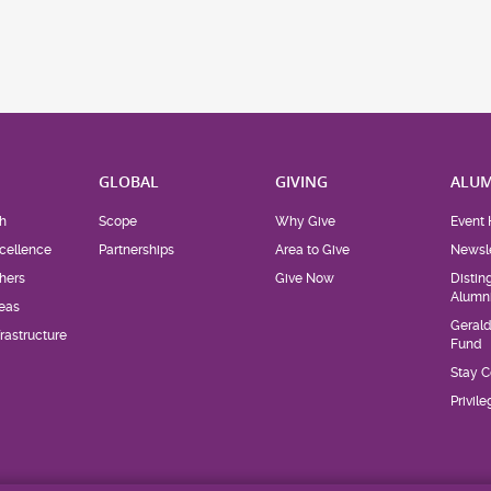
H
GLOBAL
GIVING
ALUM
h
Scope
Why Give
Event 
cellence
Partnerships
Area to Give
Newsle
hers
Give Now
Distin
Alumn
eas
Geral
rastructure
Fund
Stay 
Privil