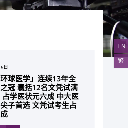
EN
繁
月5日
月10日
月10日
月10日
月7日
月29日
环球医学」连续13年全
与多名全球专家共同牵头跨
27日
月22日
月17日
月5日
月2日
月19日
月14日
发「AI-OCT」系统助测
黄秀娟教授获颁中国工程界
新设「香港中文大学凤凰奖
新一站式PGT-Plus方案
之冠 囊括12名文凭试满
研究 逾半晚期ALK阳性
成立崭新 ITECH医疗科技
现青光眼治疗新靶点 小
成功拆解肝癌免疫治疗耐药
教授陈重娥获颁「清野裕杰
聚逾200位区域专家 探讨
张源津医生成首位亚洲研究
取得「从实验室到临床应
斑水肿 假阳性转介个案
荣誉「光华工程科技奖」
嘉许公开试状元 鼓励学
辨识传统检测中复杂基因异
 占学医状元六成 中大医
人七年无恶化 因特定基
平台 推动健康经济分析及
证实可恢复七成视力 有
 揭一种免疫细胞具「除
奖」 成为本港首名学者
医疗保险如何推动全民健康
获国际泌尿科权威奖项
究突破 初步证实GLP-1
成 缩短患者轮候诊症时
今届医药衞生领域唯一香港
走出课堂放眼世界 装备
点」 降低人工受孕流产
尖子首选 文凭试考生占
常而引起的肺癌有望变成
医疗
创崭新神经保护疗法
食」新功能助癌细胞耐药性
亚洲糖尿病教研最高荣誉
K. Lattimer 讲座奖
可改善严重中风康复情况
纪妙手仁医
常妊娠风险
七成
病」 患者可与病共存
多
多
多
多
多
多