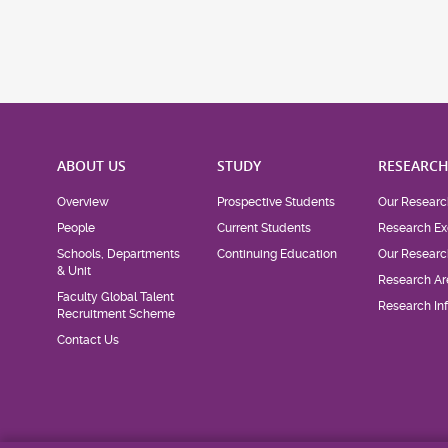
ABOUT US
STUDY
RESEARC
Overview
Prospective Students
Our Researc
People
Current Students
Research Ex
Schools, Departments
Continuing Education
Our Researc
& Unit
Research Ar
Faculty Global Talent
Research Inf
Recruitment Scheme
Contact Us