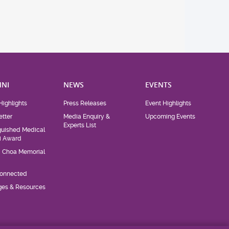
NI
NEWS
EVENTS
Highlights
Press Releases
Event Highlights
tter
Media Enquiry &
Upcoming Events
Experts List
guished Medical
i Award
d Choa Memorial
Connected
eges & Resources