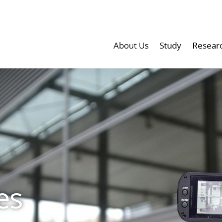
About Us
Study
Resear
es