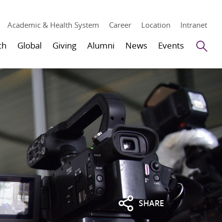
Academic & Health System
Career
Location
Intranet
Se
ch
Global
Giving
Alumni
News
Events
SHARE