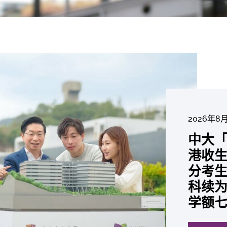
2026年8
2026年6
2026年7
2026年7
2026年7
2026年6
中大「
中大
2026年7月
2026年6
2026年6
2026年6
2026年6
2026年5
2026年5
中大研
中大
中大
中大全
港收生
国肺癌
中大
中大发
中大
中大
中大汇
中大
中大
糖尿黄
最高
学金」
精准
分考生
肺癌病
评估
鼠实验
性机制
出领袖
私人
员 荣
用」研
锐减六
成为
医状元
常「盲
科续为
因异
价值
助开
废喂
荣膺
覆盖
John 
药物
间
学者
21世
及异
学额
「慢性
探索更
探索更
探索更
探索更
探索更
探索更