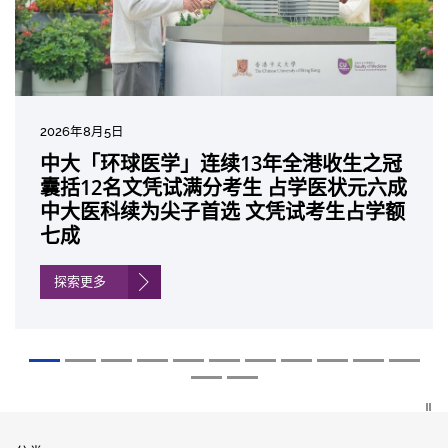
2026年8月5日
2026年7月27日
2026年7月10日
2026年7月10日
2026年7月7日
2026年6月29日
2026年6月22日
2026年6月17日
2026年6月10日
2026年6月5日
2026年6月2日
2026年5月19日
2026年5月14日
中大「环球医学」连续13年全港收生之冠
中大成立崭新 ITECH医疗科技评估平台 推
中大研发「AI-OCT」系统助测糖尿黄斑水
中大黄秀娟教授获颁中国工程界最高荣誉
中大新设「香港中文大学凤凰奖学金」嘉
中大全新一站式PGT-Plus方案 精准辨识
中大发现青光眼治疗新靶点 小鼠实验证实
中大成功拆解肝癌免疫治疗耐药性机制 揭
中大与多名全球专家共同牵头跨国肺癌研
中大教授陈重娥获颁「清野裕杰出领袖
中大汇聚逾200位区域专家 探讨私人医疗
中大张源津医生成首位亚洲研究员 荣获国
中大取得「从实验室到临床应用」研究突
囊括12名文凭试满分考生 占学医状元六成
动健康经济分析及价值医疗
肿 假阳性转介个案锐减六成 缩短患者轮
「光华工程科技奖」 成为今届医药衞生领
许公开试状元 鼓励学医状元走出课堂放眼
传统检测中复杂基因异常「盲点」 降低人
可恢复七成视力 有助开创崭新神经保护疗
一种免疫细胞具「除废喂食」新功能助癌
究 逾半晚期ALK阳性肺癌病人七年无恶化
奖」 成为本港首名学者荣膺亚洲糖尿病教
保险如何推动全民健康覆盖
际泌尿科权威奖项John K. Lattimer 讲座
破 初步证实GLP-1药物可改善严重中风康
中大医科续为尖子首选 文凭试考生占学额
候诊症时间
域唯一香港学者
世界 装备21世纪妙手仁医
工受孕流产及异常妊娠风险
法
细胞耐药性
因特定基因异常而引起的肺癌有望变成
研最高荣誉
奖
复情况
七成
「慢性病」 患者可与病共存
探索更多
探索更多
探索更多
探索更多
探索更多
探索更多
探索更多
探索更多
探索更多
探索更多
探索更多
探索更多
探索更多