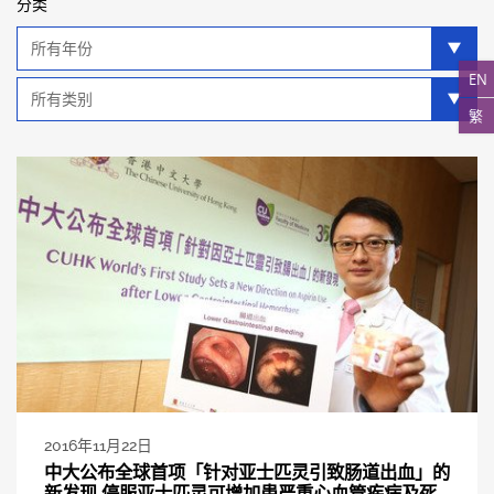
分类
年
分
EN
类
类
别
繁
分
类
2016年11月22日
中大公布全球首项「针对亚士匹灵引致肠道出血」的
新发现 停服亚士匹灵可增加患严重心血管疾病及死