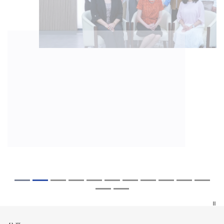
2026年8月5日
2026年7月27日
2026年7月10日
2026年7月10日
2026年7月7日
2026年6月29日
2026年6月22日
2026年6月17日
2026年6月10日
2026年6月5日
2026年6月2日
2026年5月19日
2026年5月14日
中大「环球医学」连续13年全港收生之冠
中大研发「AI-OCT」系统助测糖尿黄斑水
中大黄秀娟教授获颁中国工程界最高荣誉
中大新设「香港中文大学凤凰奖学金」嘉
中大全新一站式PGT-Plus方案 精准辨识
中大发现青光眼治疗新靶点 小鼠实验证实
中大成功拆解肝癌免疫治疗耐药性机制 揭
中大与多名全球专家共同牵头跨国肺癌研
中大教授陈重娥获颁「清野裕杰出领袖
中大汇聚逾200位区域专家 探讨私人医疗
中大张源津医生成首位亚洲研究员 荣获国
中大取得「从实验室到临床应用」研究突
中大成立崭新 ITECH医疗科技评估平台 推
囊括12名文凭试满分考生 占学医状元六成
肿 假阳性转介个案锐减六成 缩短患者轮
「光华工程科技奖」 成为今届医药衞生领
许公开试状元 鼓励学医状元走出课堂放眼
传统检测中复杂基因异常「盲点」 降低人
可恢复七成视力 有助开创崭新神经保护疗
一种免疫细胞具「除废喂食」新功能助癌
究 逾半晚期ALK阳性肺癌病人七年无恶化
奖」 成为本港首名学者荣膺亚洲糖尿病教
保险如何推动全民健康覆盖
际泌尿科权威奖项John K. Lattimer 讲座
破 初步证实GLP-1药物可改善严重中风康
动健康经济分析及价值医疗
中大医科续为尖子首选 文凭试考生占学额
候诊症时间
域唯一香港学者
世界 装备21世纪妙手仁医
工受孕流产及异常妊娠风险
法
细胞耐药性
因特定基因异常而引起的肺癌有望变成
研最高荣誉
奖
复情况
七成
「慢性病」 患者可与病共存
探索更多
探索更多
探索更多
探索更多
探索更多
探索更多
探索更多
探索更多
探索更多
探索更多
探索更多
探索更多
探索更多