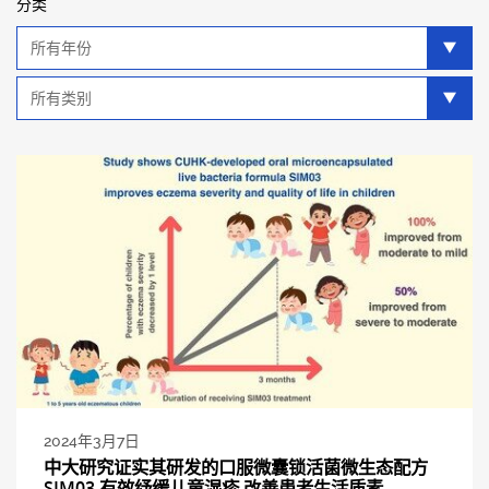
分类
年
分
类
类
别
分
类
2024年3月7日
中大研究证实其研发的口服微囊锁活菌微生态配方
SIM03 有效纾缓儿童湿疹 改善患者生活质素