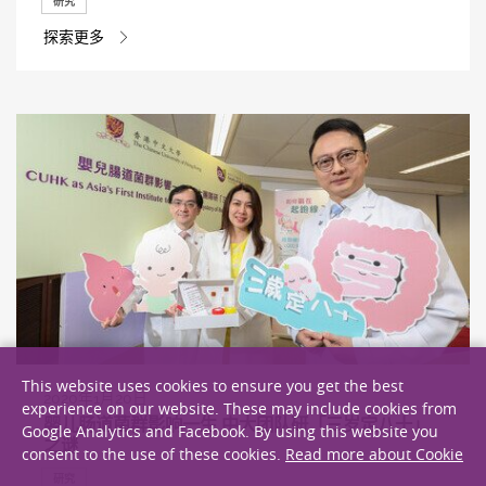
研究
探索更多
This website uses cookies to ensure you get the best
2020年1月20日
experience on our website. These may include cookies from
婴儿肠道菌群影响一生 中大团队研「三岁定八十」
Google Analytics and Facebook. By using this website you
之谜
consent to the use of these cookies.
Read more about Cookie
研究