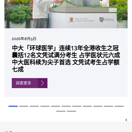
2026年8月5日
2026年7月10日
2026年7月10日
2026年7月7日
2026年6月29日
2026年6月22日
2026年6月17日
2026年6月10日
2026年6月5日
2026年6月2日
2026年5月19日
2026年5月14日
中大「环球医学」连续13年全港收生之冠
中大研发「AI-OCT」系统助测糖尿黄斑水
中大黄秀娟教授获颁中国工程界最高荣誉
中大新设「香港中文大学凤凰奖学金」嘉
中大全新一站式PGT-Plus方案 精准辨识
中大发现青光眼治疗新靶点 小鼠实验证实
中大成功拆解肝癌免疫治疗耐药性机制 揭
中大与多名全球专家共同牵头跨国肺癌研
中大教授陈重娥获颁「清野裕杰出领袖
中大汇聚逾200位区域专家 探讨私人医疗
中大张源津医生成首位亚洲研究员 荣获国
中大取得「从实验室到临床应用」研究突
囊括12名文凭试满分考生 占学医状元六成
肿 假阳性转介个案锐减六成 缩短患者轮
「光华工程科技奖」 成为今届医药衞生领
许公开试状元 鼓励学医状元走出课堂放眼
传统检测中复杂基因异常「盲点」 降低人
可恢复七成视力 有助开创崭新神经保护疗
一种免疫细胞具「除废喂食」新功能助癌
究 逾半晚期ALK阳性肺癌病人七年无恶化
奖」 成为本港首名学者荣膺亚洲糖尿病教
保险如何推动全民健康覆盖
际泌尿科权威奖项John K. Lattimer 讲座
破 初步证实GLP-1药物可改善严重中风康
中大医科续为尖子首选 文凭试考生占学额
候诊症时间
域唯一香港学者
世界 装备21世纪妙手仁医
工受孕流产及异常妊娠风险
法
细胞耐药性
因特定基因异常而引起的肺癌有望变成
研最高荣誉
奖
复情况
七成
「慢性病」 患者可与病共存
探索更多
探索更多
探索更多
探索更多
探索更多
探索更多
探索更多
探索更多
探索更多
探索更多
探索更多
探索更多