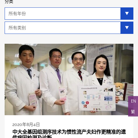
分类
年
分
类
类
别
分
类
EN
繁
2020年8月4日
中大全基因组测序技术为惯性流产夫妇作更精准的遗
传病因检测及诊断