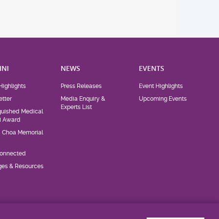
NI
NEWS
EVENTS
Highlights
Press Releases
Event Highlights
tter
Media Enquiry &
Upcoming Events
Experts List
guished Medical
i Award
d Choa Memorial
Connected
eges & Resources