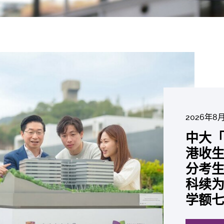
2026年8
2026年6
2026年7
2026年7
2026年7
2026年6
2026年7月
中大「
中大
2026年6
2026年6
2026年6
2026年6
2026年5
2026年5
中大研
中大
中大
中大全
港收生
国肺癌
中大
中大发
中大
中大
中大汇
中大
中大
糖尿黄
最高
学金」
精准
分考生
肺癌病
评估
鼠实验
性机制
出领袖
私人
员 荣
用」研
锐减六
成为
医状元
常「盲
科续为
因异
价值
助开
废喂
荣膺
覆盖
John 
药物
间
学者
21世
及异
学额
「慢性
探索更
探索更
探索更
探索更
探索更
探索更