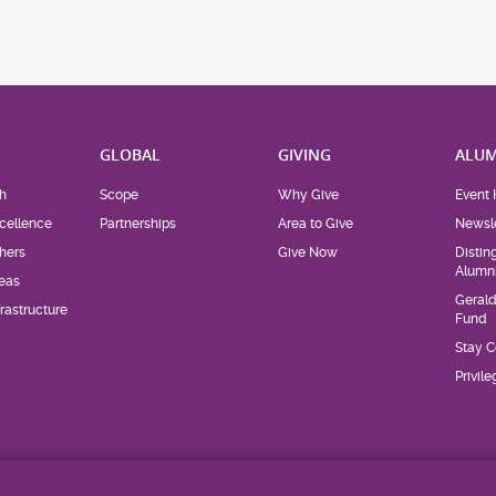
H
GLOBAL
GIVING
ALUM
h
Scope
Why Give
Event 
cellence
Partnerships
Area to Give
Newsle
hers
Give Now
Distin
Alumn
eas
Geral
rastructure
Fund
Stay 
Privil