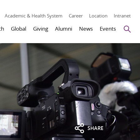
Academic & Health System
Career
Location
Intranet
Se
ch
Global
Giving
Alumni
News
Events
SHARE