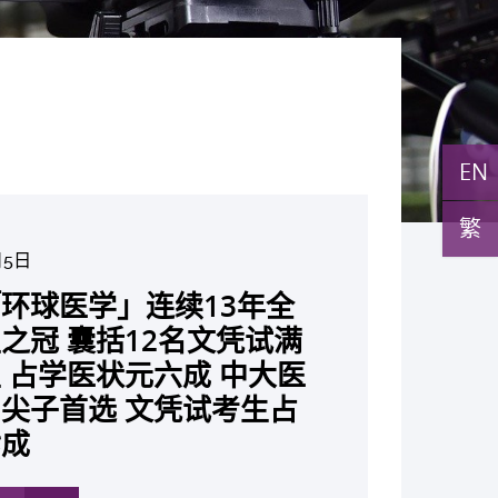
EN
繁
月5日
月10日
月10日
月10日
月7日
月29日
27日
环球医学」连续13年全
与多名全球专家共同牵头跨
月22日
月17日
月5日
月2日
月19日
月14日
发「AI-OCT」系统助测
黄秀娟教授获颁中国工程界
新设「香港中文大学凤凰奖
新一站式PGT-Plus方案
之冠 囊括12名文凭试满
研究 逾半晚期ALK阳性
成立崭新 ITECH医疗科技
现青光眼治疗新靶点 小
成功拆解肝癌免疫治疗耐药
教授陈重娥获颁「清野裕杰
聚逾200位区域专家 探讨
张源津医生成首位亚洲研究
取得「从实验室到临床应
斑水肿 假阳性转介个案
荣誉「光华工程科技奖」
嘉许公开试状元 鼓励学
辨识传统检测中复杂基因异
 占学医状元六成 中大医
人七年无恶化 因特定基
平台 推动健康经济分析及
证实可恢复七成视力 有
 揭一种免疫细胞具「除
奖」 成为本港首名学者
医疗保险如何推动全民健康
获国际泌尿科权威奖项
究突破 初步证实GLP-1
成 缩短患者轮候诊症时
今届医药衞生领域唯一香港
走出课堂放眼世界 装备
点」 降低人工受孕流产
尖子首选 文凭试考生占
常而引起的肺癌有望变成
医疗
创崭新神经保护疗法
食」新功能助癌细胞耐药性
亚洲糖尿病教研最高荣誉
K. Lattimer 讲座奖
可改善严重中风康复情况
纪妙手仁医
常妊娠风险
七成
病」 患者可与病共存
多
多
多
多
多
多