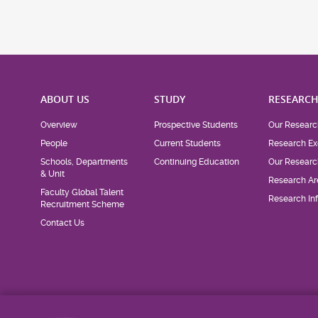
ABOUT US
STUDY
RESEARC
Overview
Prospective Students
Our Researc
People
Current Students
Research Ex
Schools, Departments
Continuing Education
Our Researc
& Unit
Research Ar
Faculty Global Talent
Research Inf
Recruitment Scheme
Contact Us