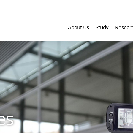
About Us
Study
Resear
es