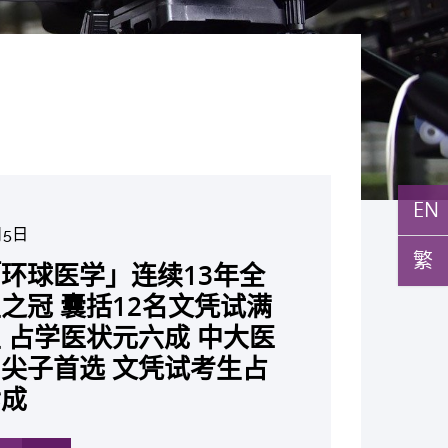
EN
月5日
月10日
日
月10日
月10日
月7日
月29日
繁
环球医学」连续13年全
与多名全球专家共同牵头跨
月22日
月17日
月5日
月2日
月19日
月14日
发「AI-OCT」系统助测
黄秀娟教授获颁中国工程界
新设「香港中文大学凤凰奖
新一站式PGT-Plus方案
之冠 囊括12名文凭试满
研究 逾半晚期ALK阳性
现青光眼治疗新靶点 小
成功拆解肝癌免疫治疗耐药
教授陈重娥获颁「清野裕杰
聚逾200位区域专家 探讨
张源津医生成首位亚洲研究
取得「从实验室到临床应
斑水肿 假阳性转介个案
荣誉「光华工程科技奖」
嘉许公开试状元 鼓励学
辨识传统检测中复杂基因异
 占学医状元六成 中大医
人七年无恶化 因特定基
证实可恢复七成视力 有
 揭一种免疫细胞具「除
奖」 成为本港首名学者
医疗保险如何推动全民健康
获国际泌尿科权威奖项
究突破 初步证实GLP-1
成 缩短患者轮候诊症时
今届医药衞生领域唯一香港
走出课堂放眼世界 装备
点」 降低人工受孕流产
尖子首选 文凭试考生占
常而引起的肺癌有望变成
创崭新神经保护疗法
食」新功能助癌细胞耐药性
亚洲糖尿病教研最高荣誉
K. Lattimer 讲座奖
可改善严重中风康复情况
纪妙手仁医
常妊娠风险
七成
病」 患者可与病共存
多
多
多
多
多
多