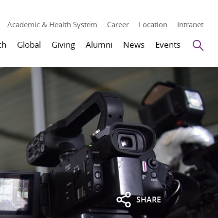
Academic & Health System
Career
Location
Intranet
Se
ch
Global
Giving
Alumni
News
Events
SHARE