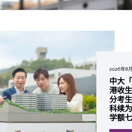
2026年8
2026年6
2026年7月27
2026年7
2026年7
2026年7
2026年6
中大「
中大
2026年6
2026年6
2026年6
2026年6
2026年5
2026年5
中大研
中大
中大
中大全
港收生
国肺癌
中大发
中大
中大
中大汇
中大
中大
糖尿黄
最高
学金」
精准
分考生
肺癌病
鼠实验
性机制
出领袖
私人
员 荣
用」研
锐减六
成为
医状元
常「盲
科续为
因异
助开
废喂
荣膺
覆盖
John 
药物
间
学者
21世
及异
学额
「慢性
探索更
探索更
探索更
探索更
探索更
探索更