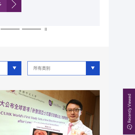
多
多
多
多
多
多
类
别
分
类
Recently Viewed