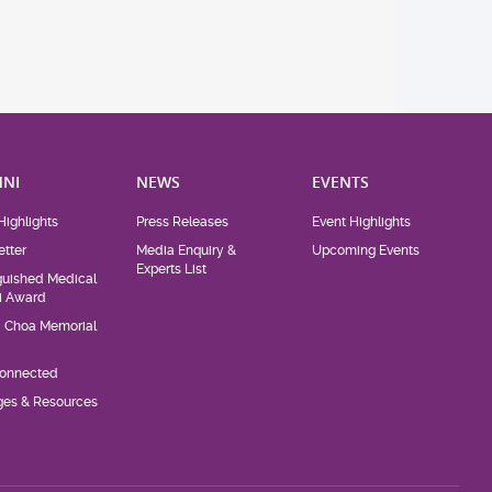
NI
NEWS
EVENTS
Highlights
Press Releases
Event Highlights
tter
Media Enquiry &
Upcoming Events
Experts List
guished Medical
i Award
d Choa Memorial
Connected
eges & Resources