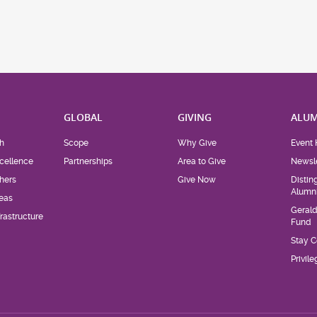
H
GLOBAL
GIVING
ALUM
h
Scope
Why Give
Event 
cellence
Partnerships
Area to Give
Newsle
hers
Give Now
Distin
Alumn
eas
Geral
rastructure
Fund
Stay 
Privil