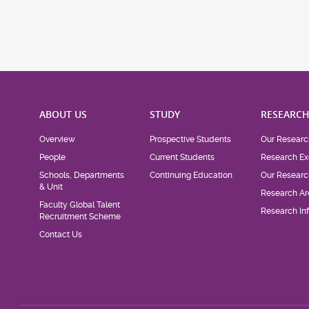
ABOUT US
STUDY
RESEARC
Overview
Prospective Students
Our Researc
People
Current Students
Research Ex
Schools, Departments
Continuing Education
Our Researc
& Unit
Research Ar
Faculty Global Talent
Research Inf
Recruitment Scheme
Contact Us