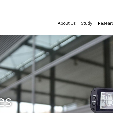
About Us
Study
Resear
es