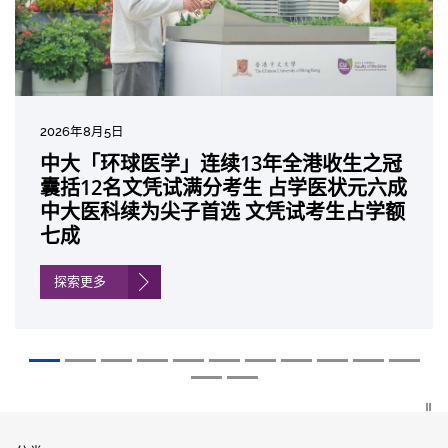
2026年8月5日
2026年7月10日
2026年7月10日
2026年7月7日
2026年6月29日
2026年6月22日
2026年6月17日
2026年6月10日
2026年6月5日
2026年6月2日
2026年5月19日
2026年5月14日
中大「环球医学」连续13年全港收生之冠
中大研发「AI-OCT」系统助测糖尿黄斑水
中大黄秀娟教授获颁中国工程界最高荣誉
中大新设「香港中文大学凤凰奖学金」嘉
中大全新一站式PGT-Plus方案 精准辨识
中大发现青光眼治疗新靶点 小鼠实验证实
中大成功拆解肝癌免疫治疗耐药性机制 揭
中大与多名全球专家共同牵头跨国肺癌研
中大教授陈重娥获颁「清野裕杰出领袖
中大汇聚逾200位区域专家 探讨私人医疗
中大张源津医生成首位亚洲研究员 荣获国
中大取得「从实验室到临床应用」研究突
囊括12名文凭试满分考生 占学医状元六成
肿 假阳性转介个案锐减六成 缩短患者轮
「光华工程科技奖」 成为今届医药衞生领
许公开试状元 鼓励学医状元走出课堂放眼
传统检测中复杂基因异常「盲点」 降低人
可恢复七成视力 有助开创崭新神经保护疗
一种免疫细胞具「除废喂食」新功能助癌
究 逾半晚期ALK阳性肺癌病人七年无恶化
奖」 成为本港首名学者荣膺亚洲糖尿病教
保险如何推动全民健康覆盖
际泌尿科权威奖项John K. Lattimer 讲座
破 初步证实GLP-1药物可改善严重中风康
中大医科续为尖子首选 文凭试考生占学额
候诊症时间
域唯一香港学者
世界 装备21世纪妙手仁医
工受孕流产及异常妊娠风险
法
细胞耐药性
因特定基因异常而引起的肺癌有望变成
研最高荣誉
奖
复情况
七成
「慢性病」 患者可与病共存
探索更多
探索更多
探索更多
探索更多
探索更多
探索更多
探索更多
探索更多
探索更多
探索更多
探索更多
探索更多