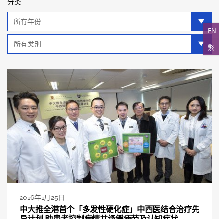
分类
年
分
EN
类
类
繁
别
分
类
2016年1月25日
中大推全港首个「多发性硬化症」中西医结合治疗先
导计划 助患者控制病情并纾缓疲劳及认知症状