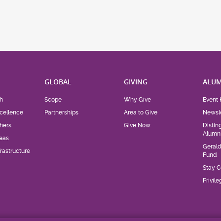
H
GLOBAL
GIVING
ALUM
h
Scope
Why Give
Event 
cellence
Partnerships
Area to Give
Newsle
hers
Give Now
Distin
Alumn
eas
Geral
rastructure
Fund
Stay 
Privil