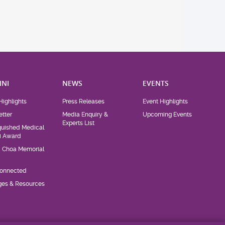
NI
NEWS
EVENTS
Highlights
Press Releases
Event Highlights
tter
Media Enquiry &
Upcoming Events
Experts List
guished Medical
i Award
d Choa Memorial
Connected
eges & Resources