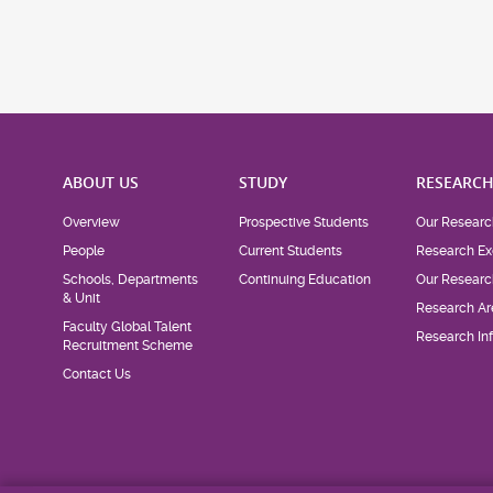
ABOUT US
STUDY
RESEARC
Overview
Prospective Students
Our Researc
People
Current Students
Research Ex
Schools, Departments
Continuing Education
Our Researc
& Unit
Research Ar
Faculty Global Talent
Research Inf
Recruitment Scheme
Contact Us