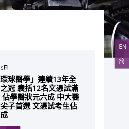
EN
简
月5日
月10日
月10日
月10日
月7日
月29日
27日
環球醫學」連續13年全
與多名全球專家共同牽頭跨
月22日
月17日
月5日
月2日
月19日
月14日
發「AI-OCT」系統助測
黃秀娟教授獲頒中國工程界
新設「香港中文大學鳳凰獎
新一站式PGT-Plus方案
成立嶄新 ITECH醫療科技
之冠 囊括12名文憑試滿
研究 逾半晚期ALK陽性
現青光眼治療新靶點 小
成功拆解肝癌免疫治療耐藥
教授陳重娥獲頒「清野裕傑
聚逾200位區域專家 探討
張源津醫生成首位亞洲研究
取得「從實驗室到臨床應
斑水腫 假陽性轉介個案
榮譽「光華工程科技獎」
嘉許公開試狀元 鼓勵學
辨識傳統檢測中複雜基因異
估平台 推動健康經濟分析及
 佔學醫狀元六成 中大醫
人七年無惡化 因特定基
證實可恢復七成視力 有
 揭一種免疫細胞具「除
獎」 成為本港首名學者
醫療保險如何推動全民健康
獲國際泌尿科權威獎項
究突破 初步證實GLP-1
成 縮短患者輪候診症時
今屆醫藥衞生領域唯一香港
走出課堂放眼世界 裝備
點」 降低人工受孕流產
值醫療
尖子首選 文憑試考生佔
常而引起的肺癌有望變成
創嶄新神經保護療法
食」新功能助癌細胞耐藥性
亞洲糖尿病教研最高榮譽
K. Lattimer 講座獎
可改善嚴重中風康復情況
紀妙手仁醫
常妊娠風險
七成
病」 患者可與病共存
多
多
多
多
多
多