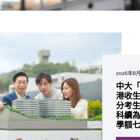
2026年8
2026年6
2026年7
2026年7
2026年7
2026年6
2026年7月
中大「
中大
2026年6
2026年6
2026年6
2026年6
2026年5
2026年5
中大研
中大
中大
中大全
中大
港收生
國肺癌
中大發
中大
中大
中大匯
中大
中大
糖尿黃
最高
學金」
精準
評
分考生
肺癌病
鼠實驗
性機制
出領袖
私人
員 榮
用」研
銳減六
成為
醫狀元
常「盲
價
科續為
因異
助開
廢餵
榮膺
覆蓋
John 
藥物
間
學者
21世
及異
學額
「慢性
探索更
探索更
探索更
探索更
探索更
探索更