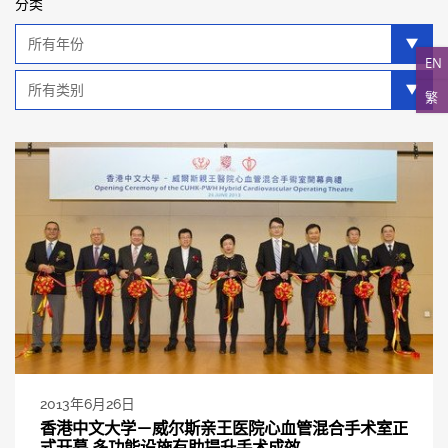
分类
年
分
EN
类
类
繁
别
分
类
2013年6月26日
香港中文大学－威尔斯亲王医院心血管混合手术室正
式开幕 多功能设施有助提升手术成效