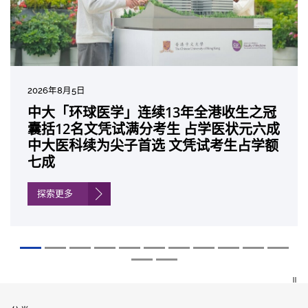
2026年8月5日
2026年7月27日
2026年7月10日
2026年7月10日
2026年7月7日
2026年6月29日
2026年6月22日
2026年6月17日
2026年6月10日
2026年6月5日
2026年6月2日
2026年5月19日
2026年5月14日
中大「环球医学」连续13年全港收生之冠
中大成立崭新 ITECH医疗科技评估平台 推
中大研发「AI-OCT」系统助测糖尿黄斑水
中大黄秀娟教授获颁中国工程界最高荣誉
中大新设「香港中文大学凤凰奖学金」嘉
中大全新一站式PGT-Plus方案 精准辨识
中大发现青光眼治疗新靶点 小鼠实验证实
中大成功拆解肝癌免疫治疗耐药性机制 揭
中大与多名全球专家共同牵头跨国肺癌研
中大教授陈重娥获颁「清野裕杰出领袖
中大汇聚逾200位区域专家 探讨私人医疗
中大张源津医生成首位亚洲研究员 荣获国
中大取得「从实验室到临床应用」研究突
囊括12名文凭试满分考生 占学医状元六成
动健康经济分析及价值医疗
肿 假阳性转介个案锐减六成 缩短患者轮
「光华工程科技奖」 成为今届医药衞生领
许公开试状元 鼓励学医状元走出课堂放眼
传统检测中复杂基因异常「盲点」 降低人
可恢复七成视力 有助开创崭新神经保护疗
一种免疫细胞具「除废喂食」新功能助癌
究 逾半晚期ALK阳性肺癌病人七年无恶化
奖」 成为本港首名学者荣膺亚洲糖尿病教
保险如何推动全民健康覆盖
际泌尿科权威奖项John K. Lattimer 讲座
破 初步证实GLP-1药物可改善严重中风康
中大医科续为尖子首选 文凭试考生占学额
候诊症时间
域唯一香港学者
世界 装备21世纪妙手仁医
工受孕流产及异常妊娠风险
法
细胞耐药性
因特定基因异常而引起的肺癌有望变成
研最高荣誉
奖
复情况
七成
「慢性病」 患者可与病共存
探索更多
探索更多
探索更多
探索更多
探索更多
探索更多
探索更多
探索更多
探索更多
探索更多
探索更多
探索更多
探索更多