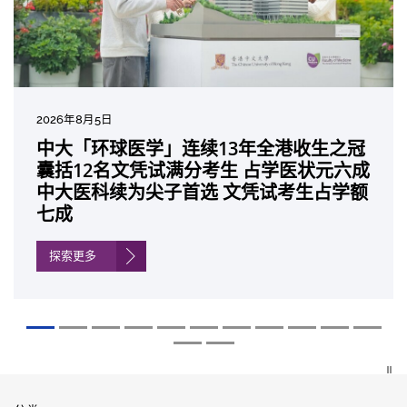
2026年8月5日
2026年7月27日
2026年7月10日
2026年7月10日
2026年7月7日
2026年6月29日
2026年6月22日
2026年6月17日
2026年6月10日
2026年6月5日
2026年6月2日
2026年5月19日
2026年5月14日
中大「环球医学」连续13年全港收生之冠
中大成立崭新 ITECH医疗科技评估平台 推
中大研发「AI-OCT」系统助测糖尿黄斑水
中大黄秀娟教授获颁中国工程界最高荣誉
中大新设「香港中文大学凤凰奖学金」嘉
中大全新一站式PGT-Plus方案 精准辨识
中大发现青光眼治疗新靶点 小鼠实验证实
中大成功拆解肝癌免疫治疗耐药性机制 揭
中大与多名全球专家共同牵头跨国肺癌研
中大教授陈重娥获颁「清野裕杰出领袖
中大汇聚逾200位区域专家 探讨私人医疗
中大张源津医生成首位亚洲研究员 荣获国
中大取得「从实验室到临床应用」研究突
囊括12名文凭试满分考生 占学医状元六成
动健康经济分析及价值医疗
肿 假阳性转介个案锐减六成 缩短患者轮
「光华工程科技奖」 成为今届医药衞生领
许公开试状元 鼓励学医状元走出课堂放眼
传统检测中复杂基因异常「盲点」 降低人
可恢复七成视力 有助开创崭新神经保护疗
一种免疫细胞具「除废喂食」新功能助癌
究 逾半晚期ALK阳性肺癌病人七年无恶化
奖」 成为本港首名学者荣膺亚洲糖尿病教
保险如何推动全民健康覆盖
际泌尿科权威奖项John K. Lattimer 讲座
破 初步证实GLP-1药物可改善严重中风康
中大医科续为尖子首选 文凭试考生占学额
候诊症时间
域唯一香港学者
世界 装备21世纪妙手仁医
工受孕流产及异常妊娠风险
法
细胞耐药性
因特定基因异常而引起的肺癌有望变成
研最高荣誉
奖
复情况
七成
「慢性病」 患者可与病共存
探索更多
探索更多
探索更多
探索更多
探索更多
探索更多
探索更多
探索更多
探索更多
探索更多
探索更多
探索更多
探索更多