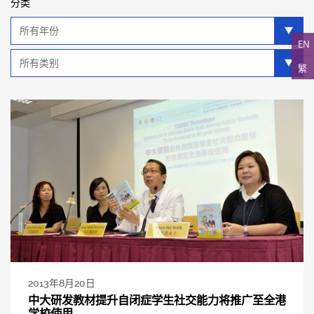
分类
年
分
EN
类
类
繁
别
分
类
2013年8月20日
中大研发教材提升自闭症学生社交能力将推广至全港
学校使用