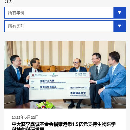
分类
年
分
类
类
别
分
类
2022年6月22日
中大获李嘉诚基金会捐赠港币1.5亿元支持生物医学
科技的科研发展