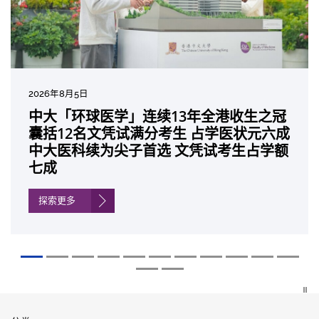
2026年8月5日
2026年7月10日
2026年7月10日
2026年7月7日
2026年6月29日
2026年6月22日
2026年6月17日
2026年6月10日
2026年6月5日
2026年6月2日
2026年5月19日
2026年5月14日
中大「环球医学」连续13年全港收生之冠
中大研发「AI-OCT」系统助测糖尿黄斑水
中大黄秀娟教授获颁中国工程界最高荣誉
中大新设「香港中文大学凤凰奖学金」嘉
中大全新一站式PGT-Plus方案 精准辨识
中大发现青光眼治疗新靶点 小鼠实验证实
中大成功拆解肝癌免疫治疗耐药性机制 揭
中大与多名全球专家共同牵头跨国肺癌研
中大教授陈重娥获颁「清野裕杰出领袖
中大汇聚逾200位区域专家 探讨私人医疗
中大张源津医生成首位亚洲研究员 荣获国
中大取得「从实验室到临床应用」研究突
囊括12名文凭试满分考生 占学医状元六成
肿 假阳性转介个案锐减六成 缩短患者轮
「光华工程科技奖」 成为今届医药衞生领
许公开试状元 鼓励学医状元走出课堂放眼
传统检测中复杂基因异常「盲点」 降低人
可恢复七成视力 有助开创崭新神经保护疗
一种免疫细胞具「除废喂食」新功能助癌
究 逾半晚期ALK阳性肺癌病人七年无恶化
奖」 成为本港首名学者荣膺亚洲糖尿病教
保险如何推动全民健康覆盖
际泌尿科权威奖项John K. Lattimer 讲座
破 初步证实GLP-1药物可改善严重中风康
中大医科续为尖子首选 文凭试考生占学额
候诊症时间
域唯一香港学者
世界 装备21世纪妙手仁医
工受孕流产及异常妊娠风险
法
细胞耐药性
因特定基因异常而引起的肺癌有望变成
研最高荣誉
奖
复情况
七成
「慢性病」 患者可与病共存
探索更多
探索更多
探索更多
探索更多
探索更多
探索更多
探索更多
探索更多
探索更多
探索更多
探索更多
探索更多