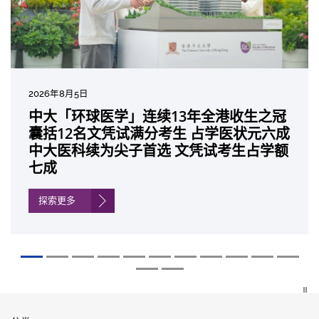
2026年8月5日
2026年7月10日
2026年7月10日
2026年7月7日
2026年6月29日
2026年6月22日
2026年6月17日
2026年6月10日
2026年6月5日
2026年6月2日
2026年5月19日
2026年5月14日
中大「环球医学」连续13年全港收生之冠
中大研发「AI-OCT」系统助测糖尿黄斑水
中大黄秀娟教授获颁中国工程界最高荣誉
中大新设「香港中文大学凤凰奖学金」嘉
中大全新一站式PGT-Plus方案 精准辨识
中大发现青光眼治疗新靶点 小鼠实验证实
中大成功拆解肝癌免疫治疗耐药性机制 揭
中大与多名全球专家共同牵头跨国肺癌研
中大教授陈重娥获颁「清野裕杰出领袖
中大汇聚逾200位区域专家 探讨私人医疗
中大张源津医生成首位亚洲研究员 荣获国
中大取得「从实验室到临床应用」研究突
囊括12名文凭试满分考生 占学医状元六成
肿 假阳性转介个案锐减六成 缩短患者轮
「光华工程科技奖」 成为今届医药衞生领
许公开试状元 鼓励学医状元走出课堂放眼
传统检测中复杂基因异常「盲点」 降低人
可恢复七成视力 有助开创崭新神经保护疗
一种免疫细胞具「除废喂食」新功能助癌
究 逾半晚期ALK阳性肺癌病人七年无恶化
奖」 成为本港首名学者荣膺亚洲糖尿病教
保险如何推动全民健康覆盖
际泌尿科权威奖项John K. Lattimer 讲座
破 初步证实GLP-1药物可改善严重中风康
中大医科续为尖子首选 文凭试考生占学额
候诊症时间
域唯一香港学者
世界 装备21世纪妙手仁医
工受孕流产及异常妊娠风险
法
细胞耐药性
因特定基因异常而引起的肺癌有望变成
研最高荣誉
奖
复情况
七成
「慢性病」 患者可与病共存
探索更多
探索更多
探索更多
探索更多
探索更多
探索更多
探索更多
探索更多
探索更多
探索更多
探索更多
探索更多