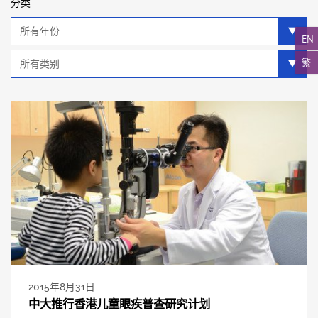
分类
年
分
EN
类
类
繁
别
分
类
2015年8月31日
中大推行香港儿童眼疾普查研究计划