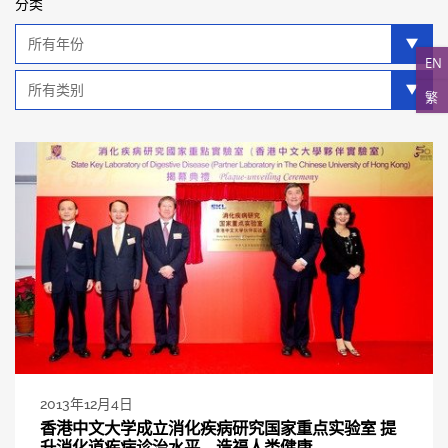
分类
年
分
EN
类
类
繁
别
分
类
2013年12月4日
香港中文大学成立消化疾病研究国家重点实验室 提
升消化道疾病诊治水平 造福人类健康