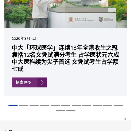
2026年8月5日
2026年7月27日
2026年7月10日
2026年7月10日
2026年7月7日
2026年6月29日
2026年6月22日
2026年6月17日
2026年6月10日
2026年6月5日
2026年6月2日
2026年5月19日
2026年5月14日
中大「环球医学」连续13年全港收生之冠
中大成立崭新 ITECH医疗科技评估平台 推
中大研发「AI-OCT」系统助测糖尿黄斑水
中大黄秀娟教授获颁中国工程界最高荣誉
中大新设「香港中文大学凤凰奖学金」嘉
中大全新一站式PGT-Plus方案 精准辨识
中大发现青光眼治疗新靶点 小鼠实验证实
中大成功拆解肝癌免疫治疗耐药性机制 揭
中大与多名全球专家共同牵头跨国肺癌研
中大教授陈重娥获颁「清野裕杰出领袖
中大汇聚逾200位区域专家 探讨私人医疗
中大张源津医生成首位亚洲研究员 荣获国
中大取得「从实验室到临床应用」研究突
囊括12名文凭试满分考生 占学医状元六成
动健康经济分析及价值医疗
肿 假阳性转介个案锐减六成 缩短患者轮
「光华工程科技奖」 成为今届医药衞生领
许公开试状元 鼓励学医状元走出课堂放眼
传统检测中复杂基因异常「盲点」 降低人
可恢复七成视力 有助开创崭新神经保护疗
一种免疫细胞具「除废喂食」新功能助癌
究 逾半晚期ALK阳性肺癌病人七年无恶化
奖」 成为本港首名学者荣膺亚洲糖尿病教
保险如何推动全民健康覆盖
际泌尿科权威奖项John K. Lattimer 讲座
破 初步证实GLP-1药物可改善严重中风康
中大医科续为尖子首选 文凭试考生占学额
候诊症时间
域唯一香港学者
世界 装备21世纪妙手仁医
工受孕流产及异常妊娠风险
法
细胞耐药性
因特定基因异常而引起的肺癌有望变成
研最高荣誉
奖
复情况
七成
「慢性病」 患者可与病共存
探索更多
探索更多
探索更多
探索更多
探索更多
探索更多
探索更多
探索更多
探索更多
探索更多
探索更多
探索更多
探索更多